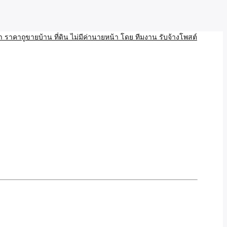
บ้าน ขายที่ดิน เว็บประกาศ โพส โฆษณา ลงประกาศฟรี
ลและAI โพสต์บ้านที่ดิน
งโพสอสังหา ราคาถูขายบ้าน
้านที่ดิน