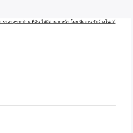
บ้าน ขายที่ดิน เว็บประกาศ โพส โฆษณา ลงประกาศฟรี
ลและAI โพสต์บ้านที่ดิน
งโพสอสังหา ราคาถูขายบ้าน
้านที่ดิน