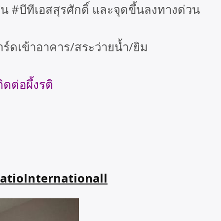
#บีทีเอสสุรศักดิ์ และจุดขึ้นลงทางด่วน
ร์ดเข้าอาคาร/สระว่ายน้ำ/ยิม
ดต่อผึ้งรติ
tioInternationall