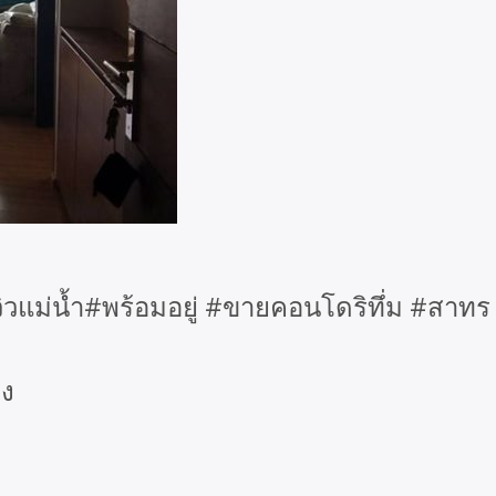
วแม่น้ำ#พร้อมอยู่ #ขายคอนโดริทึ่ม #สาทร 
อง