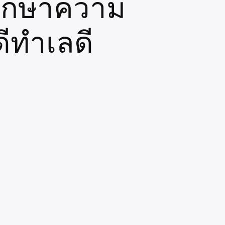
ักษาความ
ีทำเลดี