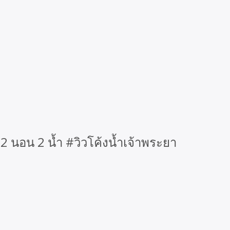
2 นอน 2 น้ำ #วิวโค้งน้ำเจ้าพระยา