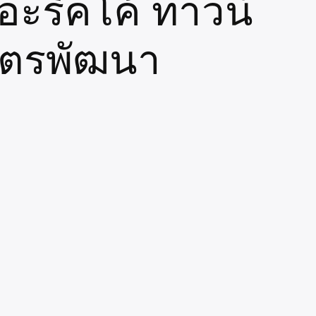
อะริคโค้ ทาวน์
มิตรพัฒนา
659415