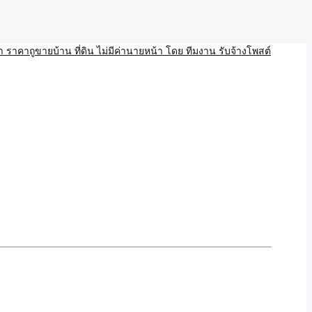
บ้าน ขายที่ดิน เว็บประกาศ โพส โฆษณา ลงประกาศฟรี
ลและAI โพสต์บ้านที่ดิน
งโพสอสังหา ราคาถูขายบ้าน
้านที่ดิน