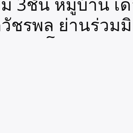
 3ชั้น หมู่บ้าน เด
กวัชรพล ย่านร่วม
อินทรา โทร 064-2