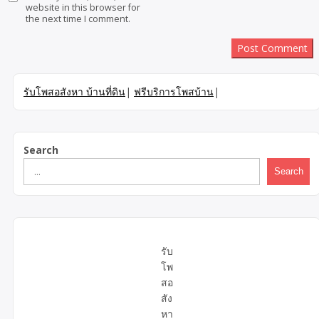
website in this browser for
the next time I comment.
รับโพสอสังหา บ้านที่ดิน
|
ฟรีบริการโพสบ้าน
|
Search
Search
รับ
โพ
สอ
สัง
หา