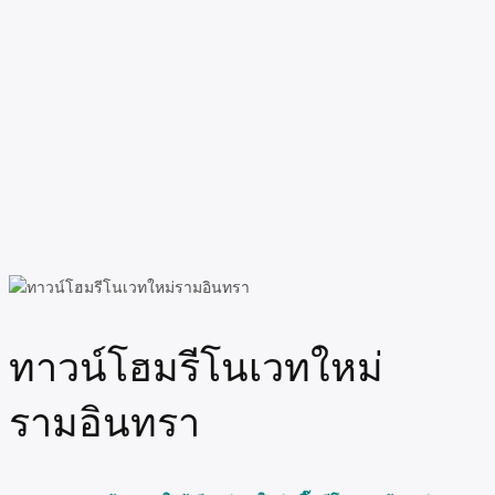
ทาวน์โฮมรีโนเวทใหม่
รามอินทรา