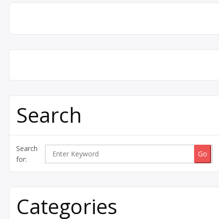
Search
Search
for:
Categories