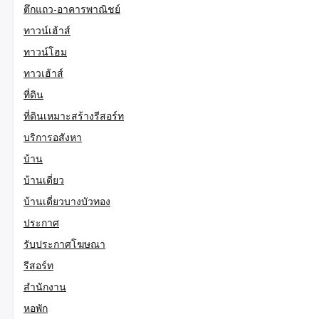
ตึกแถว-อาคารพาณิชย์
ทาวน์เฮ้าส์
ทาวน์โฮม
ทาวเฮ้าส์
ที่ดิน
ที่ดินเหมาะสร้างรีสอร์ท
บริการอสังหา
บ้าน
บ้านเดี่ยว
บ้านเดี่ยวบางบัวทอง
ประกาศ
รับประกาศโฆษณา
รีสอร์ท
สำนักงาน
หอพัก