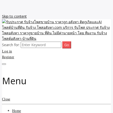
Skip to content
Search for:
รับจ้างโพสขายบ้าน ราคาถูก ประกาศ ขายอสังหา โฆษณา ไม่มีค่านาย
รับประกาศ รับจ้างโพสขาย
Log in
หน้า โพสอสังหา รับจ้างโพสขายบ้านบริการ รับจ้างโพสอสังหา ราคาถูก
ขายบ้าน ขายที่ดิน เว็บประกาศ โพส โฆษณา ลงประกาศฟรี
Register
บ้าน ราคาถูก อสังหา ติดกู
เกิลและAI โพสต์บ้านที่ดิน
Menu
รับจ้าง โพสอสังหา.com
บริการ รับโพส ประกาศ
Close
รับจ้างโพสอสังหา ราคาถู
Home