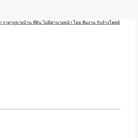
บ้าน ขายที่ดิน เว็บประกาศ โพส โฆษณา ลงประกาศฟรี
ลและAI โพสต์บ้านที่ดิน
งโพสอสังหา ราคาถูขายบ้าน
้านที่ดิน