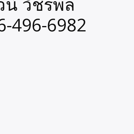
วน์ วัชรพล
86-496-6982