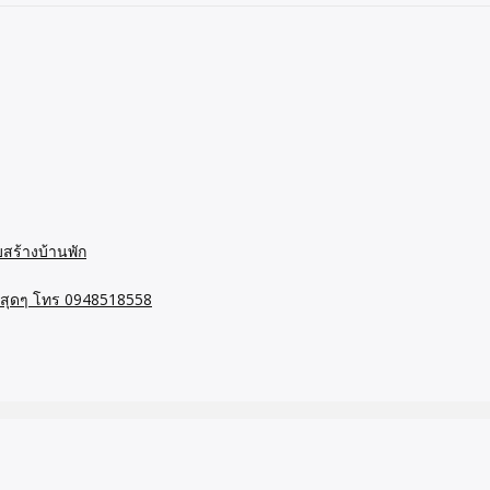
บสร้างบ้านพัก
ษสุดๆ โทร 0948518558