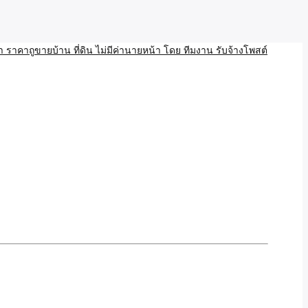
บ้าน ขายที่ดิน เว็บประกาศ โพส โฆษณา ลงประกาศฟรี
ลและAI โพสต์บ้านที่ดิน
งโพสอสังหา ราคาถูขายบ้าน
้านที่ดิน