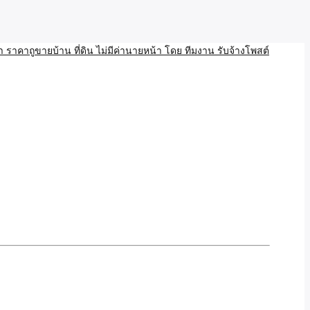
บ้าน ขายที่ดิน เว็บประกาศ โพส โฆษณา ลงประกาศฟรี
ลและAI โพสต์บ้านที่ดิน
งโพสอสังหา ราคาถูขายบ้าน
้านที่ดิน