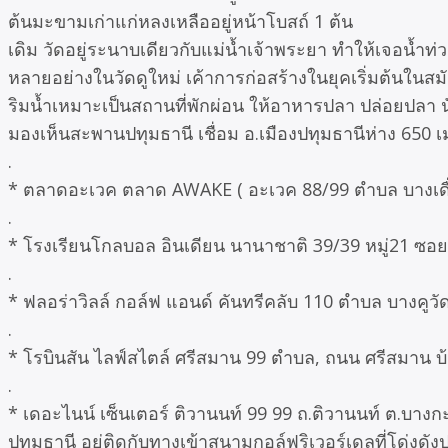
ต้นมะขามเก่าแก่หลงเหลืออยู่หน้าโบสถ์ 1 ต้น
เดิม วัดอยู่ระนาบเดียวกับแม่น้ำเจ้าพระยา ทำให้เจอน้ำท่ว
หลายอย่างในวัดดูใหม่ เค้าการก่อสร้างในยุคเริ่มต้นในสมั
ริมน้ำเหมาะเป็นสถานที่พักผ่อน ให้อาหารปลา ปล่อยปลา นั่
มองเห็นสะพานปทุมธานี เชื่อม อ.เมืองปทุมธานีห่าง 650 
.
* ตลาดอะเวค ตลาด AWAKE ( อะเวค 88/99 ตำบล บางเดื่อ 
.
* โรงเรียนโกลบอล อินเดียน นานาชาติ 39/39 หมู่21 ซ
.
* ฟลอร่าวิลล์ กอล์ฟ แอนด์ คันทรีคลับ 110 ตำบล บางคูวั
.
* โรบินสัน ไลฟ์สไตล์ ศรีสมาน 99 ตําบล, ถนน ศรีสมาน บ
.
* เดอะไนน์ เซ็นเตอร์ ติวานนท์ 99 99 ถ.ติวานนท์ ต.บางก
ปทุมธานี อยู่ติดกับทางเข้าสนามกอล์ฟริเวอร์เดลที่โด่ง