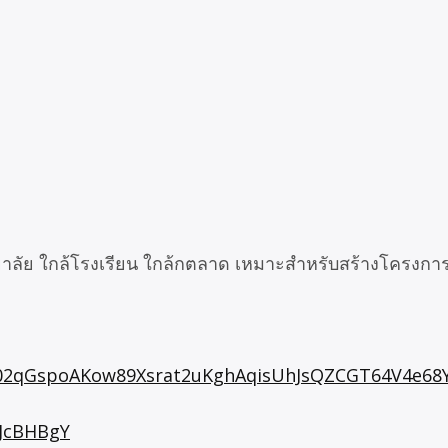
าลัย ใกล้โรงเรียน ใกล้กตลาด เหมาะสำหรับสร้างโครงการหมู
id02qGspoAKow89Xsrat2uKghAqisUhJsQZCGT64V4e6
UJcBHBgY