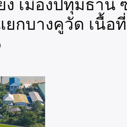
ยง เมืองปทุมธานี 
ยกบางคูวัด เนื้อที
6