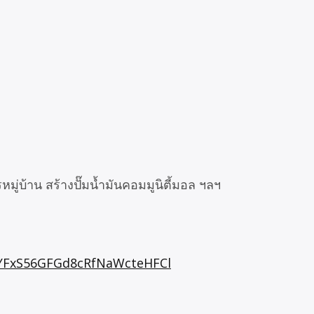
่บ้าน สร้างปั๊มน้ำมันคอมมูนิตี้มอล ฯลฯ
8YFxS56GFGd8cRfNaWcteHFCl