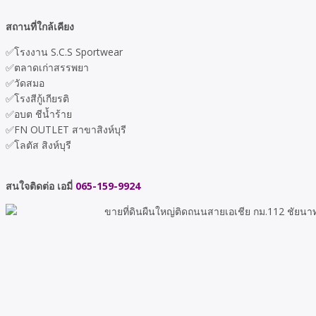
สถานที่ใกล้เคียง
✅โรงงาน S.C.S Sportwear
✅ตลาดเก่าสรรพยา
✅วัดสมอ
✅โรงสีกู้เกียรติ
✅อบต ชีน้ำร้าย
✅FN OUTLET สาขาสิงห์บุรี
✅โลตัส สิงห์บุรี
สนใจติดต่อ เอมี่
065-159-9924