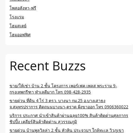
โพสอสังหา-ฟรี
โรงแรม
โฮมสเตย์
โฮมออฟฟิศ
Recent Buzzs
ขาย/ให้เช่า บ้าน 2 ชั้น โครงการ เพอร์เฟค เพลส พระราม 9-
กรุงเทพกรีฑา ทำเลดีมาก โทร 098-428-2935
ขายด่วน ที่ดิน 4 ไร่ 3 ตรว. บางนา กม.25 อ.บางเสาธง
จ.สมุทรปราการ ติดถนนบางนา-ตราด ฝั่งขาออก โทร 0906360022
บริการ ประกาศ นำเข้าสินค้าผ่านฉลุย100% สินค้าติดด่านศุลกากร
ชิปปิ้ง เคลียร์สินค้าติดด่าน สุวรรณภูมิ
ขายด่วน บ้านพูลวิลล่า 2 ชั้น หัวหิน ประจวบฯ ใกล้ทะเล วิวภูเขา