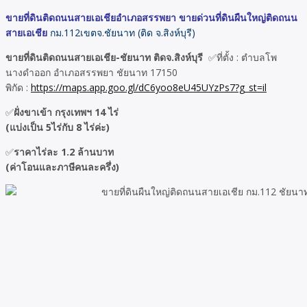
ขายที่ดินติดถนนสายเอเชียอำเภอสรรพยา ขายด่วนที่ดินผืนใหญ่ติดถนน
สายเอเชีย
กม.112เขตจ.ชัยนาท (ติด จ.สิงห์บุรี)
ขายที่ดินติดถนนสายเอเชีย-ชัยนาท ติดจ.สิงห์บุรี
✅ที่ตั้ง : ตำบลโพ
นางดำออก อำเภอสรรพยา ชัยนาท 17150
พิกัด :
https://maps.app.goo.gl/dC6yoo8eU45UYzPs7?g_st=il
✅
ฝั่งขาเข้า กรุงเทพฯ 14 ไร่
(แบ่งเป็น 5ไร่กับ 8 ไร่ค่ะ)
✅
ราคาไร่ละ 1.2 ล้านบาท
(ค่าโอนและภาษีคนละครึ่ง)