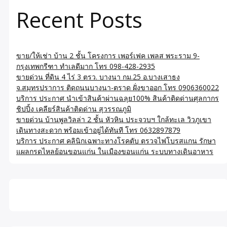
Recent Posts
ขาย/ให้เช่า บ้าน 2 ชั้น โครงการ เพอร์เฟค เพลส พระราม 9-
กรุงเทพกรีฑา ทำเลดีมาก โทร 098-428-2935
ขายด่วน ที่ดิน 4 ไร่ 3 ตรว. บางนา กม.25 อ.บางเสาธง
จ.สมุทรปราการ ติดถนนบางนา-ตราด ฝั่งขาออก โทร 0906360022
บริการ ประกาศ นำเข้าสินค้าผ่านฉลุย100% สินค้าติดด่านศุลกากร
ชิปปิ้ง เคลียร์สินค้าติดด่าน สุวรรณภูมิ
ขายด่วน บ้านพูลวิลล่า 2 ชั้น หัวหิน ประจวบฯ ใกล้ทะเล วิวภูเขา
เดินทางสะดวก พร้อมเข้าอยู่ได้ทันที โทร 0632897879
บริการ ประกาศ คลินิกเฉพาะทางโรคตับ ตรวจไฟโบรสแกน รักษา
แผลกรดไหลย้อนขอนแก่น ในเมืองขอนแก่น ระบบทางเดินอาหาร