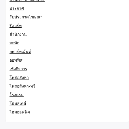
ประกาศ
รับประกาศโฆษณา
รีสอร์ท
สำนักงาน
หอพัก
อพาร์ทเม้นท์
ออฟฟิศ
เซ้งกิจการ
โพสอสังหา
โพสอสังหา-ฟรี
โรงแรม
โฮมสเตย์
โฮมออฟฟิศ