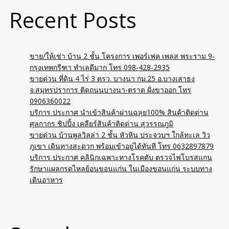
Recent Posts
ขาย/ให้เช่า บ้าน 2 ชั้น โครงการ เพอร์เฟค เพลส พระราม 9-
กรุงเทพกรีฑา ทำเลดีมาก โทร 098-428-2935
ขายด่วน ที่ดิน 4 ไร่ 3 ตรว. บางนา กม.25 อ.บางเสาธง
จ.สมุทรปราการ ติดถนนบางนา-ตราด ฝั่งขาออก โทร
0906360022
บริการ ประกาศ นำเข้าสินค้าผ่านฉลุย100% สินค้าติดด่าน
ศุลกากร ชิปปิ้ง เคลียร์สินค้าติดด่าน สุวรรณภูมิ
ขายด่วน บ้านพูลวิลล่า 2 ชั้น หัวหิน ประจวบฯ ใกล้ทะเล วิว
ภูเขา เดินทางสะดวก พร้อมเข้าอยู่ได้ทันที โทร 0632897879
บริการ ประกาศ คลินิกเฉพาะทางโรคตับ ตรวจไฟโบรสแกน
รักษาแผลกรดไหลย้อนขอนแก่น ในเมืองขอนแก่น ระบบทาง
เดินอาหาร