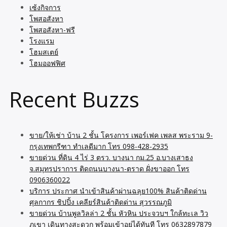
เซ้งกิจการ
โพสอสังหา
โพสอสังหา-ฟรี
โรงแรม
โฮมสเตย์
โฮมออฟฟิศ
Recent Buzzs
ขาย/ให้เช่า บ้าน 2 ชั้น โครงการ เพอร์เฟค เพลส พระราม 9-
กรุงเทพกรีฑา ทำเลดีมาก โทร 098-428-2935
ขายด่วน ที่ดิน 4 ไร่ 3 ตรว. บางนา กม.25 อ.บางเสาธง
จ.สมุทรปราการ ติดถนนบางนา-ตราด ฝั่งขาออก โทร
0906360022
บริการ ประกาศ นำเข้าสินค้าผ่านฉลุย100% สินค้าติดด่าน
ศุลกากร ชิปปิ้ง เคลียร์สินค้าติดด่าน สุวรรณภูมิ
ขายด่วน บ้านพูลวิลล่า 2 ชั้น หัวหิน ประจวบฯ ใกล้ทะเล วิว
ภูเขา เดินทางสะดวก พร้อมเข้าอยู่ได้ทันที โทร 0632897879