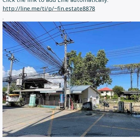
http://line.me/ti/p/~fin.estate8878
.