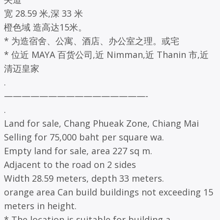
宽 28.59 米,深 33 米
橙色域 造高达15米。
* 为造宿舍、公寓、酒店、办公室之理。或宅
* 位近 MAYA 百货公司,近 Nimman,近 Thanin 市,近
清迈皇家
.
————————————————-
.
Land for sale, Chang Phueak Zone, Chiang Mai
Selling for 75,000 baht per square wa.
Empty land for sale, area 227 sq m.
Adjacent to the road on 2 sides
Width 28.59 meters, depth 33 meters.
orange area Can build buildings not exceeding 15
meters in height.
* The location is suitable for building a