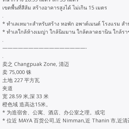
เขตพื้นที่สีส้ม สร้างอาคารสูงได้ ไม่เกิน 15 เมตร
.
* ทำเลเหมาะสำหรับสร้าง หอพัก อพาต์เมนต์ โรงแรม สำนัก
* ทำเลใกล้ห้างเมญ่า ใกล้นิมมาน ใกล้ตลาดธานิน ใกล้รา
.
————————————————-
.
卖之 Changpuak Zone, 清迈
卖 75,000 铢
土地 227 平方瓦
夹道
宽 28.59 米,深 33 米
橙色域 造高达15米。
* 为造宿舍、公寓、酒店、办公室之理。或宅
* 位近 MAYA 百货公司,近 Nimman,近 Thanin 市,
.