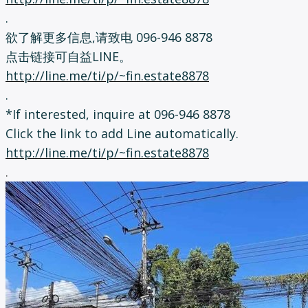
.
欲了解更多信息,请致电 096-946 8878
点击链接可自益LINE。
http://line.me/ti/p/~fin.estate8878
.
*If interested, inquire at 096-946 8878
Click the link to add Line automatically.
http://line.me/ti/p/~fin.estate8878
.