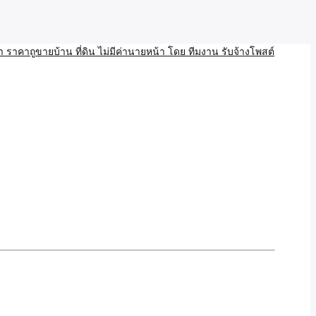
บ้าน ขายที่ดิน เว็บประกาศ โพส โฆษณา ลงประกาศฟรี
ลและAI โพสต์บ้านที่ดิน
งโพสอสังหา ราคาถูขายบ้าน
้านที่ดิน