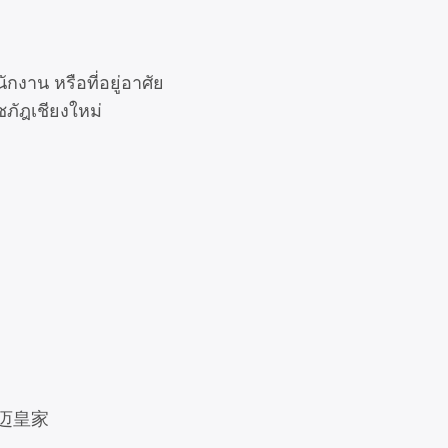
งาน หรือที่อยู่อาศัย
ชภัฎเชียงใหม่
近清迈皇家