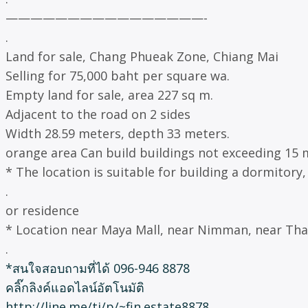
————————————————-
.
Land for sale, Chang Phueak Zone, Chiang Mai
Selling for 75,000 baht per square wa.
Empty land for sale, area 227 sq m.
Adjacent to the road on 2 sides
Width 28.59 meters, depth 33 meters.
orange area Can build buildings not exceeding 15 m
* The location is suitable for building a dormitory,
.
or residence
* Location near Maya Mall, near Nimman, near Th
.
*สนใจสอบถามที่ได้ 096-946 8878
คลิ๊กลิงค์แอดไลน์อัตโนมัติ
http://line.me/ti/p/~fin.estate8878