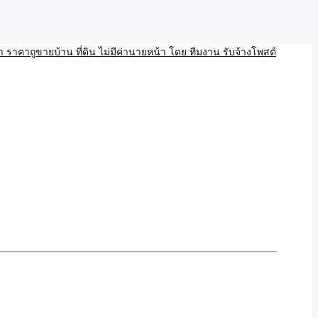
บ้าน ขายที่ดิน เว็บประกาศ โพส โฆษณา ลงประกาศฟรี
ลและAI โพสต์บ้านที่ดิน
งโพสอสังหา ราคาถูขายบ้าน
้านที่ดิน