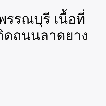
รรณบุรี เนื้อที่
งปี ติดถนนลาดยาง