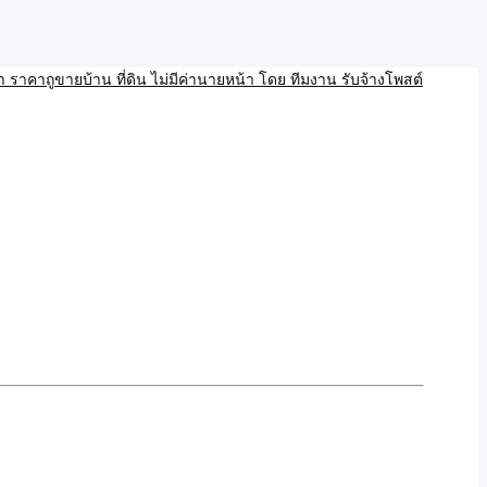
บ้าน ขายที่ดิน เว็บประกาศ โพส โฆษณา ลงประกาศฟรี
ลและAI โพสต์บ้านที่ดิน
งโพสอสังหา ราคาถูขายบ้าน
้านที่ดิน