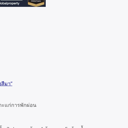
ชสีมา”
มาะแก่การพักผ่อน