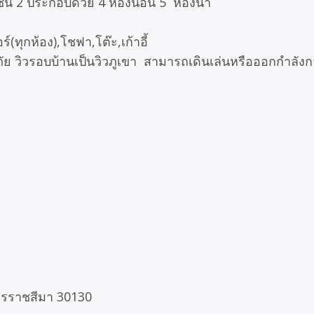
ชั้น 2 ประกอบด้วย 4 ห้องนอน 5 ห้องน้ำ
์(ทุกห้อง),โชฟา,โต๊ะ,เก้าอี้
ย วิวรอบบ้านเป็นวิวภูเขา สามารถเดินเล่นหรือออกกำลัง
นครราชสีมา 30130