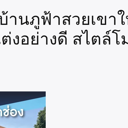
ู่บ้านภูฟ้าสวยเขา
่งอย่างดี สไตล์โม