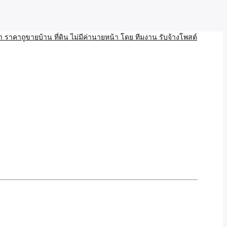
บ้าน ขายที่ดิน เว็บประกาศ โพส โฆษณา ลงประกาศฟรี
ลและAI โพสต์บ้านที่ดิน
งโพสอสังหา ราคาถูขายบ้าน
้านที่ดิน