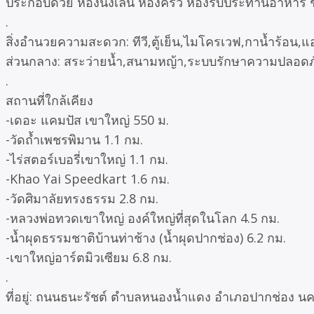
ประกอบด้วย ห้องนั่งเล่น ห้องครัว ห้องรับประทานอาหาร 
.
สิ่งอำนวยความสะดวก: ทีวี,ตู้เย็น,ไมโครเวฟ,กาน้ำร้อน,แอร
ส่วนกลาง: สระว่ายน้ำ,สนามหญ้า,ระบบรักษาความปลอดภั
.
สถานที่ใกล้เคียง
-เดอะ แคมปัส เขาใหญ่ 550 ม.
-วัดถ้ำเพชรพิมาน 1.1 กม.
-ไร่สตอร์เบอรี่เขาใหญ่ 1.1 กม.
-Khao Yai Speedkart 1.6 กม.
-วัดศิมาลัยทรงธรรม 2.8 กม.
-หลวงพ่อทวดเขาใหญ่ องค์ใหญ่ที่สุดในโลก 4.5 กม.
-น้ำผุดธรรมชาติบ้านท่าช้าง (น้ำผุดปากช่อง) 6.2 กม.
-เขาใหญ่อาร์ตมิวเซียม 6.8 กม.
.
ที่อยู่: ถนนธนะรัชต์ ตำบลหนองน้ำแดง อำเภอปากช่อง 