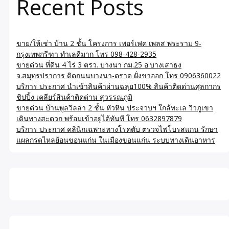
Recent Posts
ขาย/ให้เช่า บ้าน 2 ชั้น โครงการ เพอร์เฟค เพลส พระราม 9-
กรุงเทพกรีฑา ทำเลดีมาก โทร 098-428-2935
ขายด่วน ที่ดิน 4 ไร่ 3 ตรว. บางนา กม.25 อ.บางเสาธง
จ.สมุทรปราการ ติดถนนบางนา-ตราด ฝั่งขาออก โทร 0906360022
บริการ ประกาศ นำเข้าสินค้าผ่านฉลุย100% สินค้าติดด่านศุลกากร
ชิปปิ้ง เคลียร์สินค้าติดด่าน สุวรรณภูมิ
ขายด่วน บ้านพูลวิลล่า 2 ชั้น หัวหิน ประจวบฯ ใกล้ทะเล วิวภูเขา
เดินทางสะดวก พร้อมเข้าอยู่ได้ทันที โทร 0632897879
บริการ ประกาศ คลินิกเฉพาะทางโรคตับ ตรวจไฟโบรสแกน รักษา
แผลกรดไหลย้อนขอนแก่น ในเมืองขอนแก่น ระบบทางเดินอาหาร