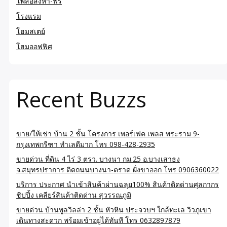
โพสอสังหา-ฟรี
โรงแรม
โฮมสเตย์
โฮมออฟฟิศ
Recent Buzzs
ขาย/ให้เช่า บ้าน 2 ชั้น โครงการ เพอร์เฟค เพลส พระราม 9-
กรุงเทพกรีฑา ทำเลดีมาก โทร 098-428-2935
ขายด่วน ที่ดิน 4 ไร่ 3 ตรว. บางนา กม.25 อ.บางเสาธง
จ.สมุทรปราการ ติดถนนบางนา-ตราด ฝั่งขาออก โทร 0906360022
บริการ ประกาศ นำเข้าสินค้าผ่านฉลุย100% สินค้าติดด่านศุลกากร
ชิปปิ้ง เคลียร์สินค้าติดด่าน สุวรรณภูมิ
ขายด่วน บ้านพูลวิลล่า 2 ชั้น หัวหิน ประจวบฯ ใกล้ทะเล วิวภูเขา
เดินทางสะดวก พร้อมเข้าอยู่ได้ทันที โทร 0632897879