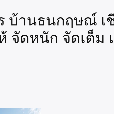
 บ้านธนกฤษณ์ เช
 จัดหนัก จัดเต็ม เฟ