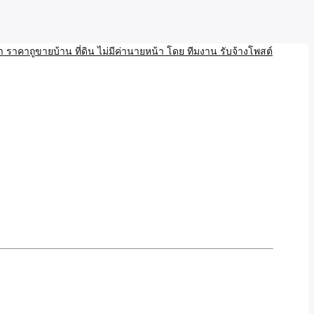
บ้าน ขายที่ดิน เว็บประกาศ โพส โฆษณา ลงประกาศฟรี
ลและAI โพสต์บ้านที่ดิน
งโพสอสังหา ราคาถูขายบ้าน
้านที่ดิน