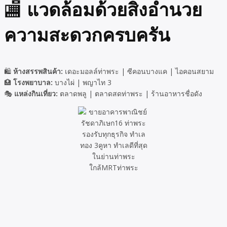
🏬
แวดล้อมด้วยสิ่งอำนวย
ความสะดวกครบครัน
🛍️
ห้างสรรพสินค้า:
เดอะมอลล์ท่าพระ | ซีคอนบางแค | ไอคอนสยาม
🏥
โรงพยาบาล:
บางไผ่ | พญาไท 3
🎭
แหล่งกินเที่ยว:
ตลาดพลู | ตลาดสดท่าพระ | ร้านอาหารชื่อดัง