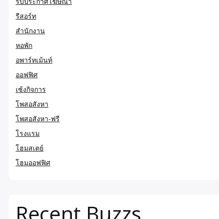
รับประกาศโฆษณา
รีสอร์ท
สำนักงาน
หอพัก
อพาร์ทเม้นท์
ออฟฟิศ
เซ้งกิจการ
โพสอสังหา
โพสอสังหา-ฟรี
โรงแรม
โฮมสเตย์
โฮมออฟฟิศ
Recent Buzzs