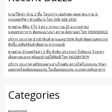
ขาย/ให้เช่า บ้าน 2 ชั้น โครงการ เพอร์เฟค เพลส พระราม 9-
กรุงเทพกรีฑา ทำเลดีมาก โทร 098-428-2935
ขายด่วน ที่ดิน 4 ไร่ 3 ตรว. บางนา กม.25 อ.บางเสาธง
จ.สมุทรปราการ ติดถนนบางนา-ตราด ฝั่งขาออก โทร 0906360022
บริการ ประกาศ นำเข้าสินค้าผ่านฉลุย100% สินค้าติดด่านศุลกากร
ชิปปิ้ง เคลียร์สินค้าติดด่าน สุวรรณภูมิ
ขายด่วน บ้านพูลวิลล่า 2 ชั้น หัวหิน ประจวบฯ ใกล้ทะเล วิวภูเขา
เดินทางสะดวก พร้อมเข้าอยู่ได้ทันที โทร 0632897879
บริการ ประกาศ คลินิกเฉพาะทางโรคตับ ตรวจไฟโบรสแกน รักษา
แผลกรดไหลย้อนขอนแก่น ในเมืองขอนแก่น ระบบทางเดินอาหาร
Categories
Appartment