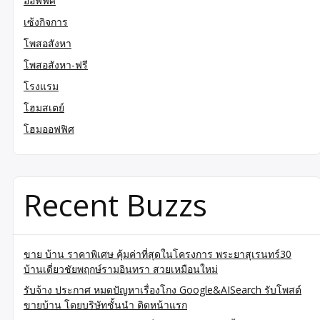
ออฟฟิศ
เซ้งกิจการ
โพสอสังหา
โพสอสังหา-ฟรี
โรงแรม
โฮมสเตย์
โฮมออฟฟิศ
Recent Buzzs
ขาย บ้าน ราคาพิเศษ คุ้มค่าที่สุดในโครงการ พระยาสุเรนทร์30
บ้านเดี่ยวชัยพฤกษ์รามอินทรา สวยเหมือนใหม่
รับจ้าง ประกาศ หมดปัญหาเรื่องโกง Google&AISearch รับโพสต์
ขายบ้าน โดยบริษัทชั้นนำ ติดหน้าแรก