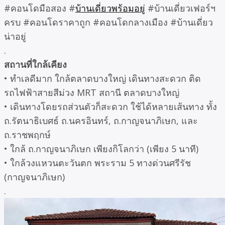
#คอนโดมือสอง #
บ้านเดี่ยวพร้อมอยู่
#บ้านเดี่ยวเฟอร์ฯ
ครบ #คอนโดราคาถูก #คอนโดกลางเมือง #บ้านเดี่ยว
น่าอยู่
.
สถานที่ใกล้เคียง
• ทำเลดีมาก ใกล้ตลาดบางใหญ่ เดินทางสะดวก ติด
รถไฟฟ้าสายสีม่วง MRT สถานี ตลาดบางใหญ่
• เดินทางโดยรถส่วนตัวก็สะดวก ใช้ได้หลายเส้นทาง ทั้ง
ถ.รัตนาธิเบศธ์ ถ.นครอินทร์, ถ.กาญจนาภิเษก, และ
ถ.ราชพฤกษ์
• ใกล้ ถ.กาญจนาภิเษก เพียงกิโลกว่า (เพียง 5 นาที)
• ใกล้วงแหวนตะวันตก พระราม 5 ทางด่วนศรีรัช
(กาญจนาภิเษก)
.