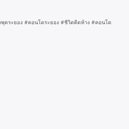
ุดระยอง #คอนโดระยอง #ชีวิตติดห้าง #คอนโด