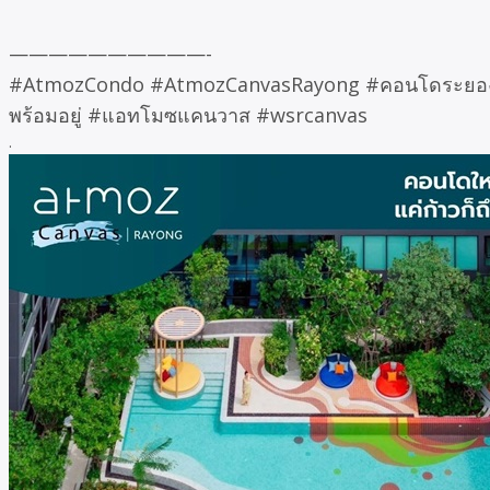
——————————-
#AtmozCondo #AtmozCanvasRayong #คอนโดระยอง #
พร้อมอยู่ #แอทโมซแคนวาส #wsrcanvas
.