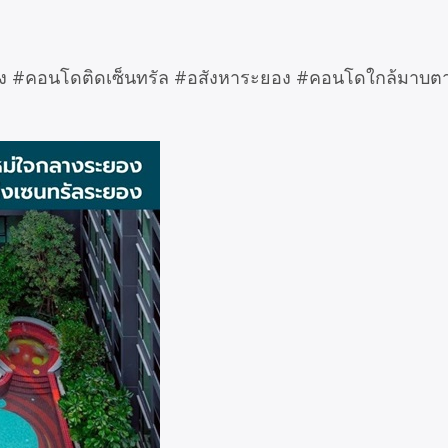
คอนโดติดเซ็นทรัล #อสังหาระยอง #คอนโดใกล้มาบตาพ