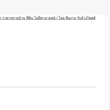
บ้าน ขายที่ดิน เว็บประกาศ โพส โฆษณา ลงประกาศฟรี
ลและAI โพสต์บ้านที่ดิน
งโพสอสังหา ราคาถูขายบ้าน
้านที่ดิน