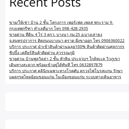
Recent Posts
ขาย/ให้เช่า บ้าน 2 ชั้น โครงการ เพอร์เฟค เพลส พระราม 9-
กรุงเทพกรีฑา ทำเลดีมาก โทร 098-428-2935
ขายด่วน ที่ดิน 4 ไร่ 3 ตรว. บางนา กม.25 อ.บางเสาธง
จ.สมุทรปราการ ติดถนนบางนา-ตราด ฝั่งขาออก โทร 0906360022
บริการ ประกาศ นำเข้าสินค้าผ่านฉลุย100% สินค้าติดด่านศุลกากร
ชิปปิ้ง เคลียร์สินค้าติดด่าน สุวรรณภูมิ
ขายด่วน บ้านพูลวิลล่า 2 ชั้น หัวหิน ประจวบฯ ใกล้ทะเล วิวภูเขา
เดินทางสะดวก พร้อมเข้าอยู่ได้ทันที โทร 0632897879
บริการ ประกาศ คลินิกเฉพาะทางโรคตับ ตรวจไฟโบรสแกน รักษา
แผลกรดไหลย้อนขอนแก่น ในเมืองขอนแก่น ระบบทางเดินอาหาร