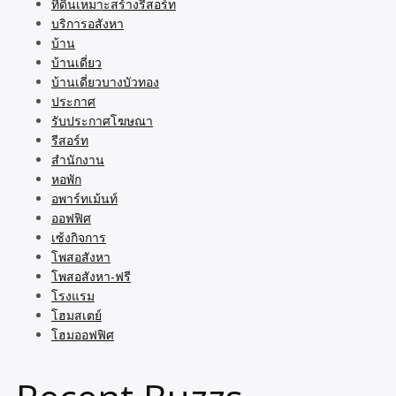
ที่ดินเหมาะสร้างรีสอร์ท
บริการอสังหา
บ้าน
บ้านเดี่ยว
บ้านเดี่ยวบางบัวทอง
ประกาศ
รับประกาศโฆษณา
รีสอร์ท
สำนักงาน
หอพัก
อพาร์ทเม้นท์
ออฟฟิศ
เซ้งกิจการ
โพสอสังหา
โพสอสังหา-ฟรี
โรงแรม
โฮมสเตย์
โฮมออฟฟิศ