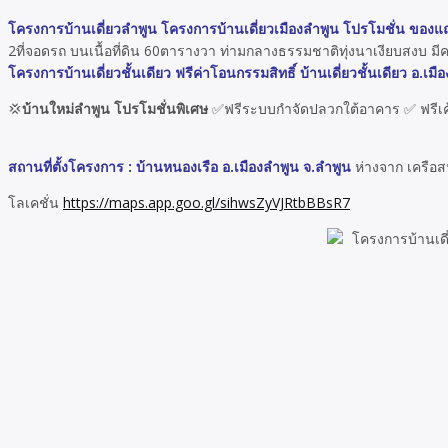
โครงการบ้านเดี่ยวลำพูน โครงการบ้านเดี่ยวเมืองลำพูน โปรโมชั่น ของแ
2ที่จอดรถ บนเนื้อที่ดิน 60ตารางวา ท่ามกลางธรรมชาติทุ่งนาเงียบสงบ มี
โครงการบ้านเดี่ยวชั้นเดียว ฟรีค่าโอนกรรมสิทธิ์ บ้านเดี่ยวชั้นเดียว อ.เม
💢
บ้านใหม่ลำพูน โปรโมชั่นพิเศษ
✅ฟรีระบบกำจัดปลวกใต้อาคาร ✅ ฟรีเค้าเ
สถานที่ตั้งโครงการ : บ้านหนองเรือ อ.เมืองลำพูน จ.ลำพูน
ห่างจาก เครือส
โลเคชั่น
https://maps.app.goo.gl/sihwsZyVJRtbBBsR7