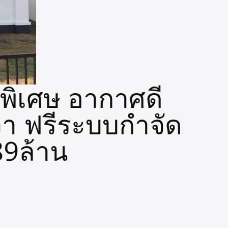
นพิเศษ อากาศดี
วา ฟรีระบบกำจัด
89ล้าน