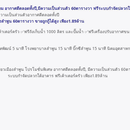
ถม อากาศดีตลอดทั้งปี,มีความเป็นส่วนตัว 60ตารางวา ฟรีระบบกำจัดปลวกใต้
ความเป็นส่วนตัวอากาศดีตลอดทั้งปี
ืองลำพูน 60ตารางวา ขายถูกกู้ได้สูง เพียง1.89ล้าน
ตอร์ครัว ✅ฟรีถังเก็บน้ำ 1000 ลิตร และปั๊มน้ำ ✅ฟรีเครื่องปรับอากาศขนาด 
หพัฒน์ 5 นาที โรงพยาบาลลำพูน 15 นาที บิ๊กซีลำพูน 15 นาที นิคมอุตสาห