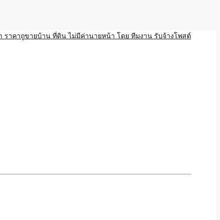
บ้าน ขายที่ดิน เว็บประกาศ โพส โฆษณา ลงประกาศฟรี
ลและAI โพสต์บ้านที่ดิน
งโพสอสังหา ราคาถูขายบ้าน
้านที่ดิน