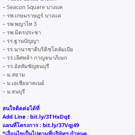
– Seacon Square บางแค
– รพ.เกษมราษฎร์ บางแค
– รพ.พญาไท 3
– รพ.มิตรประชา
– รร.ฐานปัญญา
– รร.นานาชาติบริติชโคลัมเบีย
– รร.เลิศหล้า กาญจนาภิเษก
– รร.อัสสัมชัญธนบุรี
– ม.สยาม
– ม.เอเชียอาคเนย์
– ม.ธนบุรี
.
สนใจติดต่อได้ที่
Add Line : bit.ly/3THxDqE
แผนที่โครงการ : bit.ly/37Vqj49
*เงื่อนไขเป็นไปตามที่บริษัทฯ กำหนด