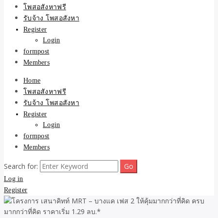
ขายบ้าน ที่ดิน ไม่มีค่านาย
โพสอสังหาฟรี
รับจ้าง โพสอสังหา
หน้า โดย ทีมงาน รับจ้าง
Register
Login
โพสต์อสังหา-บ้านที่ดิน
formpost
Members
Home
โพสอสังหาฟรี
รับจ้าง โพสอสังหา
Register
Login
formpost
Members
Search for:
Log in
Register