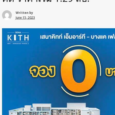
Written by
June 15, 2023