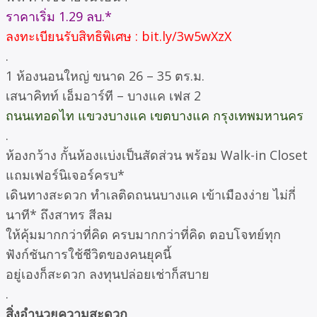
ราคาเริ่ม 1.29 ลบ.*
ลงทะเบียนรับสิทธิพิเศษ : bit.ly/3w5wXzX
.
1 ห้องนอนใหญ่ ขนาด 26 – 35 ตร.ม.
เสนาคิทท์ เอ็มอาร์ที – บางแค เฟส 2
ถนนเทอดไท แขวงบางแค เขตบางแค กรุงเทพมหานคร
.
ห้องกว้าง กั้นห้องเเบ่งเป็นสัดส่วน พร้อม Walk-in Closet
แถมเฟอร์นิเจอร์ครบ*
เดินทางสะดวก ทำเลติดถนนบางแค เข้าเมืองง่าย ไม่กี่
นาที* ถึงสาทร สีลม
ให้คุ้มมากกว่าที่คิด ครบมากกว่าที่คิด ตอบโจทย์ทุก
ฟังก์ชันการใช้ชีวิตของคนยุคนี้
อยู่เองก็สะดวก ลงทุนปล่อยเช่าก็สบาย
.
สิ่งอำนวยความสะดวก