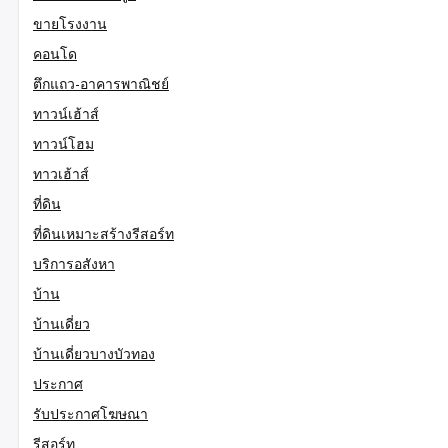
ขายโรงงาน
คอนโด
ตึกแถว-อาคารพาณิชย์
ทาวน์เฮ้าส์
ทาวน์โฮม
ทาวเฮ้าส์
ที่ดิน
ที่ดินเหมาะสร้างรีสอร์ท
บริการอสังหา
บ้าน
บ้านเดี่ยว
บ้านเดี่ยวบางบัวทอง
ประกาศ
รับประกาศโฆษณา
รีสอร์ท