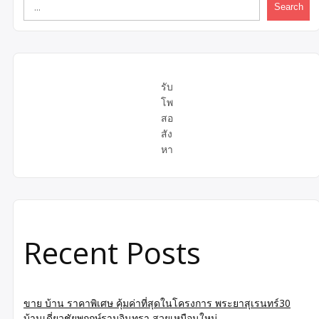
Search
รับ
โพ
สอ
สัง
หา
Recent Posts
ขาย บ้าน ราคาพิเศษ คุ้มค่าที่สุดในโครงการ พระยาสุเรนทร์30
บ้านเดี่ยวชัยพฤกษ์รามอินทรา สวยเหมือนใหม่