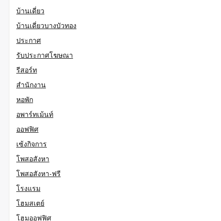
บ้านเดี่ยว
บ้านเดี่ยวบางบัวทอง
ประกาศ
รับประกาศโฆษณา
รีสอร์ท
สำนักงาน
หอพัก
อพาร์ทเม้นท์
ออฟฟิศ
เซ้งกิจการ
โพสอสังหา
โพสอสังหา-ฟรี
โรงแรม
โฮมสเตย์
โฮมออฟฟิศ