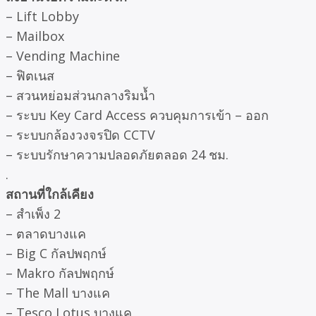
– Lift Lobby
– Mailbox
– Vending Machine
– ฟิตเนส
– สวนหย่อมส่วนกลางริมน้ำ
– ระบบ Key Card Access ควบคุมการเข้า – ออก
– ระบบกล้องวงจรปิด CCTV
– ระบบรักษาความปลอดภัยตลอด 24 ชม.
.
สถานที่ใกล้เคียง
– สำเพ็ง 2
– ตลาดบางแค
– Big C กัลปพฤกษ์
– Makro กัลปพฤกษ์
– The Mall บางแค
– Tesco Lotus บางแค