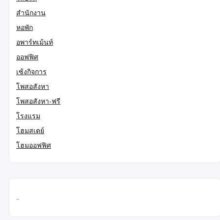
สำนักงาน
หอพัก
อพาร์ทเม้นท์
ออฟฟิศ
เซ้งกิจการ
โพสอสังหา
โพสอสังหา-ฟรี
โรงแรม
โฮมสเตย์
โฮมออฟฟิศ
..