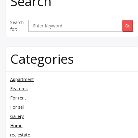
Search
Search
for:
Categories
Appartment
Features
For rent
For sell
Gallery
Home
realestate