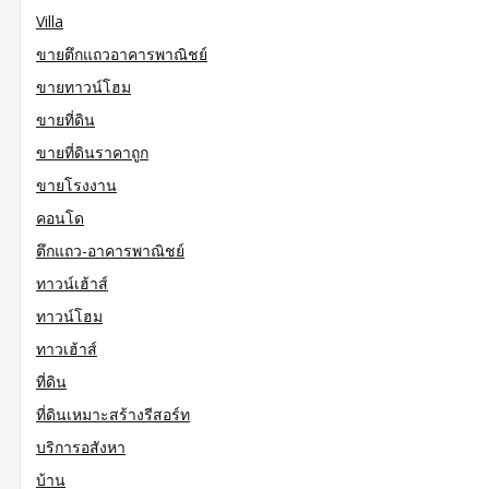
Villa
ขายตึกแถวอาคารพาณิชย์
ขายทาวน์โฮม
ขายที่ดิน
ขายที่ดินราคาถูก
ขายโรงงาน
คอนโด
ตึกแถว-อาคารพาณิชย์
ทาวน์เฮ้าส์
ทาวน์โฮม
ทาวเฮ้าส์
ที่ดิน
ที่ดินเหมาะสร้างรีสอร์ท
บริการอสังหา
บ้าน