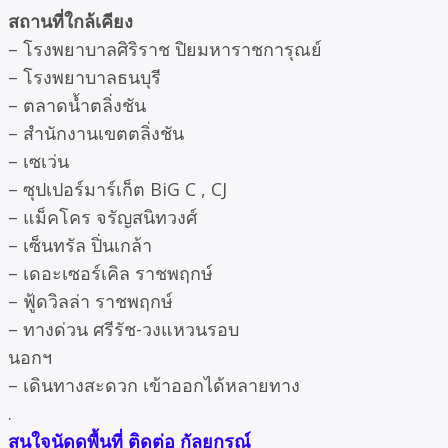
สถานที่ใกล้เคียง
– โรงพยาบาลศิริราช ปิยมหาราชการุณย์
– โรงพยาบาลธนบุรี
– ตลาดน้ำตลิ่งชัน
– สำนักงานเขตตลิ่งชัน
– เซเว่น
– ซุปเปอร์มาร์เก็ต BiG C , CJ
– แม็คโคร จรัญสนิทวงศ์
– เซ็นทรัล ปิ่นเกล้า
– เดอะเซอร์เคิล ราชพฤกษ์
– ฟู้ดวิลล่า ราชพฤกษ์
– ทางด่วน ศรีรัช-วงแหวนรอบ
นอกฯ
– เดินทางสะดวก เข้าออกได้หลายทาง
.
สนใจนัดดูพื้นที่ ติดต่อ กัลยกรณ์