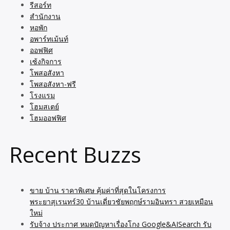
รีสอร์ท
สำนักงาน
หอพัก
อพาร์ทเม้นท์
ออฟฟิศ
เซ้งกิจการ
โพสอสังหา
โพสอสังหา-ฟรี
โรงแรม
โฮมสเตย์
โฮมออฟฟิศ
Recent Buzzs
ขาย บ้าน ราคาพิเศษ คุ้มค่าที่สุดในโครงการ
พระยาสุเรนทร์30 บ้านเดี่ยวชัยพฤกษ์รามอินทรา สวยเหมือน
ใหม่
รับจ้าง ประกาศ หมดปัญหาเรื่องโกง Google&AISearch รับ