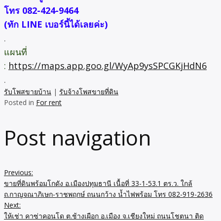
โทร 082-424-9464
(ทัก LINE เบอร์นี้ได้เลยค่ะ)
.
แผนที่
:
https://maps.app.goo.gl/WyAp9ysSPCGKjHdN6
.
รับโพสขายบ้าน
|
รับจ้างโพสขายที่ดิน
Posted in
For rent
Post navigation
Previous:
ขายที่ดินพร้อมโกดัง อ.เมืองปทุมธานี เนื้อที่ 33-1-53.1 ตร.ว. ใกล้
ถ.กาญจณาภิเษก-ราชพฤกษ์ ถนนกว้าง น้ำไฟพร้อม โทร 082-919-2636
Next:
ให้เช่า คาซ่าคอนโด ต.ช้างเผือก อ.เมือง จ.เชียงใหม่ ถนนโชตนา ติด