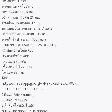
วัดไก่หอบ 1.7 กม.
ห่างถนนพหลโยธิน 6 กม.
วัดป่าคลอง 11- 6 กม.
เข้าจากถนนรังสิต 21 กม.
ห่างอำเภอหนองแค 15 กม.
ถนนยกเป็นทางสาธารณะ 7 เมตร
-ต่ำกว่าถนนประมาณ 1 เมตร-
ห่างน้ำไฟประมาณ 400 เมตร
-200 วา-กxย.ประมาณ- 25. ม.x 31 ม.
-มีเพื่อนบ้านใกล้เคียง
-เหมาะทำบ้านสวน
-สวนเกษตรผสม
-ซื้อเกร็งกำไรระยาว
โฉนดครุฑแดง
พิกัด
https://maps.app.goo.gl/wNax5Rzbh2dxxr4W7…
++++++++++++++++++
( พี่จอม ที่ดินสดผ่อน )
T. 062-1574449
คลิ้กลิ้งค์ไลน์อัตโนมัติ
http://line.me/ti/p/~nj.happy