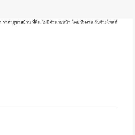
บ้าน ขายที่ดิน เว็บประกาศ โพส โฆษณา ลงประกาศฟรี
ลและAI โพสต์บ้านที่ดิน
งโพสอสังหา ราคาถูขายบ้าน
้านที่ดิน