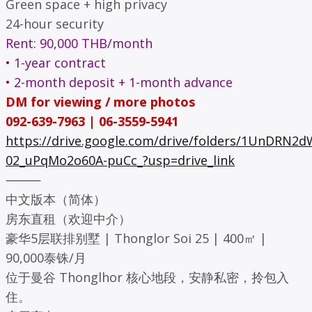
Green space + high privacy
24-hour security
Rent: 90,000 THB/month
• 1-year contract
• 2-month deposit + 1-month advance
DM for viewing / more photos
092-639-7963 | 06-3559-5941
https://drive.google.com/drive/folders/1UnDRN2
02_uPqMo2o60A-puCc_?usp=drive_link
⸻
中文版本（简体）
房东直租（欢迎中介）
豪华5层联排别墅 | Thonglor Soi 25 | 400㎡ |
90,000泰铢/月
位于曼谷 Thonglhor 核心地段，安静私密，拎包入
住。