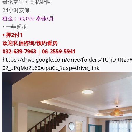
绿化空间 + 高私密性
24小时安保
租金：90,000 泰铢/月
• 一年起租
• 押2付1
欢迎私信咨询/预约看房
092-639-7963 | 06-3559-5941
https://drive.google.com/drive/folders/1UnDRN2
02_uPqMo2o60A-puCc_?usp=drive_link