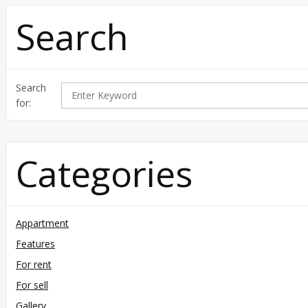
Search
Search
for:
Categories
Appartment
Features
For rent
For sell
Gallery