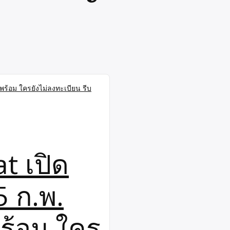
t เปิด
5 ก.พ.
พร้อม ใคร