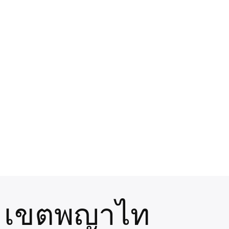
 เขตพญาไท