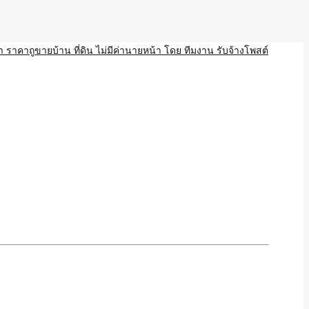
บ้าน ขายที่ดิน เว็บประกาศ โพส โฆษณา ลงประกาศฟรี
ลและAI โพสต์บ้านที่ดิน
งโพสอสังหา ราคาถูขายบ้าน
้านที่ดิน