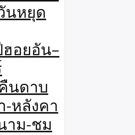
ันหยุด
ีฮอยอัน–
์
คืนดาบ
า-หลังคา
ยดนาม-ชม