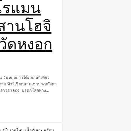
โรแมน
ุสานโฮจิ
มวัดหงอก
น วันหยุดยาวได้ตลอดปีเที่ยว
าบ ทัวร์เวียดนาม-ซาปา-หลังคา
าม-อ่าวฮาลอง–มรดกโลกทาง
รมชาติ วันหยุดยาวได้ตลอดปี
บคืนดาบ ทัวร์เวียดนาม-ซาปา-
ดนามสุสานโฮจิมินห์,ทัวร์
นติก ทัวร์เวียดนาม-อ่าวฮาลอง–
ดหงอกเซิน ประกาศ วันหยุดยาว
ามทะเลสาบคืนดาบ ทัวร์