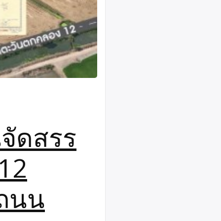
นจัดสรร
12
นถนน