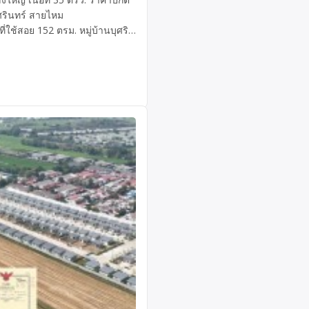
ุศรินทร์ สายไหม
่ใช้สอย 152 ตรม. หมู่บ้านบุศริ
1 ห้องรับแขก 1ห้องครัว *
 * มีพื้นที่ข้างบ้านไว้ปลูกต้นไม้