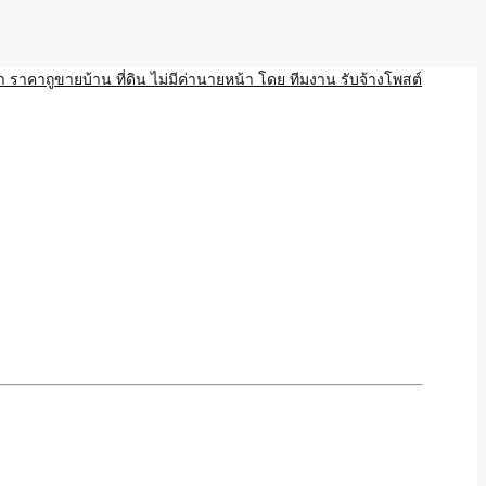
บ้าน ขายที่ดิน เว็บประกาศ โพส โฆษณา ลงประกาศฟรี
ลและAI โพสต์บ้านที่ดิน
งโพสอสังหา ราคาถูขายบ้าน
้านที่ดิน