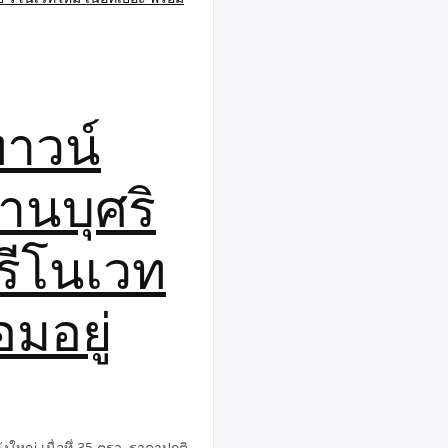
ัวร์เวียดนาม-ซาปา-หลังคาอินโด
ง–มรดกโลกทางธรรมชาติ เที่ยว
โคมไฟสุดโรแมนติก, ทัวร์
นโฮจิมินห์,ทัวร์เวียดนาม-อ่าว
ที่ยวเวียดนามราคาถูก วันหยุด
ทาวน์
นโฮจิมินห์,ทัวร์เวียดนาม-อ่าว
องมรดกโลก ทัวร์เวียดนาม-ชม
ามวัดหงอกเซิน ,ทัวร์เวียดนาม
้านบุศริ
วร์เวียดนาม-ซาปา-หลังคาอินโด
ามในวันหยุด เช่น ทัวร์วันหยุดปี
ันหยุดทัวร์แรงงาน เที่ยวเวียดนาม
รีโนเวท
อมอยู่
หญ่ เนื่อทึ่ 35 ตรว. ราคาปกติ