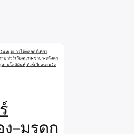
ร์
ลอง–มรดก