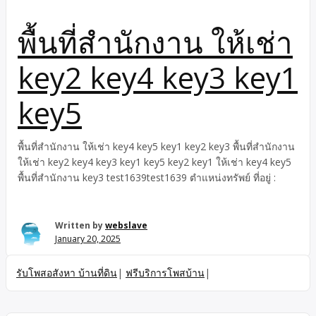
บริษัทขนาดกลาง ถนนหทัยราษฎร์ ตำบลบึงคำพร้อย อำเภอ
ลำลูกกา ปทุมธานี ที่ต้องการพื้นที่สำนักงานขนาดกลาง-ใหญ่ ใกล้
พื้นที่สำนักงาน ให้เช่า
ระบบขนส่งมวลชน ใกล้ระบบขนส่งมวลชน สิ่งอำนวยความสะดวก
ครบครัน เดินทางสะดวกใกล้วงแหวน ทาง ออฟฟิศฟังส์ชั่นใช้งาน
ครบครัน หรูหราสง่างาม ทันสมัยให้เช่าพร้อมเข้าใช้งาน! สถานที่
key2 key4 key3 key1
ทำงานใหม่ สำหรับธุรกิจของคุณ! แบ่งให้เช่าบางส่วนเป็นรายชั้น
ก็ได้ ราคาเพียง 155บาท/ตรม. เท่านั้น! ราคาเช่าเหมารวม
key5
ทั้งหมด435,000.-บาท/เดือนเป็นอาคารสำนักงานทันสมัย5ชั้นและ
โรงงาน2ชั้นพื้นที่ใช้สอยโดยรวมรวม3,210ตรม.ขนาด
ที่ดิน915ตรว.มีพื้นที่ว่างเปล่าเป็นสนามหญ้ากว่า300ตรว. สามารถ
พื้นที่สำนักงาน ให้เช่า key4 key5 key1 key2 key3 พื้นที่สำนักงาน
ปลูกสร้างอาคารเพิ่มเติมได้ ที่จอดรถได้กว่า40คัน มีลิฟต์ แอร์ […]
ให้เช่า key2 key4 key3 key1 key5 key2 key1 ให้เช่า key4 key5
พื้นที่สำนักงาน key3 test1639test1639 ตำแหน่งทรัพย์ ที่อยู่ :
Written by
webslave
January 20, 2025
รับโพสอสังหา บ้านที่ดิน
|
ฟรีบริการโพสบ้าน
|