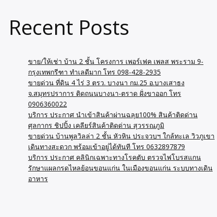
Recent Posts
ขาย/ให้เช่า บ้าน 2 ชั้น โครงการ เพอร์เฟค เพลส พระราม 9-
กรุงเทพกรีฑา ทำเลดีมาก โทร 098-428-2935
ขายด่วน ที่ดิน 4 ไร่ 3 ตรว. บางนา กม.25 อ.บางเสาธง
จ.สมุทรปราการ ติดถนนบางนา-ตราด ฝั่งขาออก โทร
0906360022
บริการ ประกาศ นำเข้าสินค้าผ่านฉลุย100% สินค้าติดด่าน
ศุลกากร ชิปปิ้ง เคลียร์สินค้าติดด่าน สุวรรณภูมิ
ขายด่วน บ้านพูลวิลล่า 2 ชั้น หัวหิน ประจวบฯ ใกล้ทะเล วิวภูเขา
เดินทางสะดวก พร้อมเข้าอยู่ได้ทันที โทร 0632897879
บริการ ประกาศ คลินิกเฉพาะทางโรคตับ ตรวจไฟโบรสแกน
รักษาแผลกรดไหลย้อนขอนแก่น ในเมืองขอนแก่น ระบบทางเดิน
อาหาร