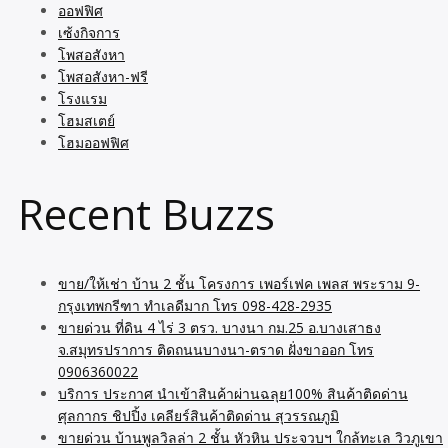
ออฟฟิศ
เซ้งกิจการ
โพสอสังหา
โพสอสังหา-ฟรี
โรงแรม
โฮมสเตย์
โฮมออฟฟิศ
Recent Buzzs
ขาย/ให้เช่า บ้าน 2 ชั้น โครงการ เพอร์เฟค เพลส พระราม 9-
กรุงเทพกรีฑา ทำเลดีมาก โทร 098-428-2935
ขายด่วน ที่ดิน 4 ไร่ 3 ตรว. บางนา กม.25 อ.บางเสาธง
จ.สมุทรปราการ ติดถนนบางนา-ตราด ฝั่งขาออก โทร
0906360022
บริการ ประกาศ นำเข้าสินค้าผ่านฉลุย100% สินค้าติดด่าน
ศุลกากร ชิปปิ้ง เคลียร์สินค้าติดด่าน สุวรรณภูมิ
ขายด่วน บ้านพูลวิลล่า 2 ชั้น หัวหิน ประจวบฯ ใกล้ทะเล วิวภูเขา