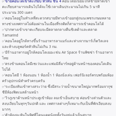
✅
ขายคอนโดเขาตะเกียบ หัวหิน ชั้น 4
คอนโดมิเนียมใกล้ชายหาดเขา
ตะเกียบสามารถเดินไปได้จะใช้เวลาเดินประมาณไม่เกิน 5 นาที
ประมาณ 300 เมตร
✅คอนโดอยู่ในทำเลที่สะดวกสบายมีทางเข้าออกสู่ถนนเพชรเกษมหลาย
ทางช่วงเทศกาลไม่ต้องผ่านในเมืองที่รถติดก็สามารถเข้าคอนโดได้
✅ปากทางเข้าเขาตะเกียบจะมีตลาดกลางคืนชิเคด้าและตลาด
Tamarind
✅คอนโดอยู่ใกล้ทางขึ้นร้านอาหารลาแมร์และห่างจากมาร์เก็ตวิลเลจ
และห้างบลูพอร์ตหัวหินไม่เกิน 3 กม.
✅มีร้านอาหารอยู่ใกล้คอนโดเยอะเช่น Air Space ร้านพิซซ่า ร้านอาหาร
ไทย
✅ตรงข้ามคอนโดมีเซเว่นและแฟมมิลี่มาร์ทอยู่ด้านหน้าของคอนโดเดิน
ไปได้
✅คอนโดมี 1 ห้องนอน 1 ห้องน้ำ 1 ห้องนั่งเล่น เฟอร์นิเจอร์ครบพร้อมห้อง
ครัวอุปกรณ์ทำครัวครบครัน
✅ระเบียงหันเข้าทางสระว่าย ซึ่งมีสระว่ายน้ำขนาดใหญ่มากพร้อมจากุช
ชีมีห้องฟิตเนสด้านหน้า
✅วิวภูเขาด้านหน้าประตูเข้าห้อง ลมเข้าเย็นสบาย ค่อนข้างส่วนตัวและ
สงบเงียบในทุกๆวันปกติ และ เทศกาลต่างๆก็เหมาะกับเป็นที่พักเงียบสงบ
มากๆ
✅ตัวห้องจะหันในทิศที่โดนแดดน้อยทั้งวันอยู่แล้วเย็นสบาย