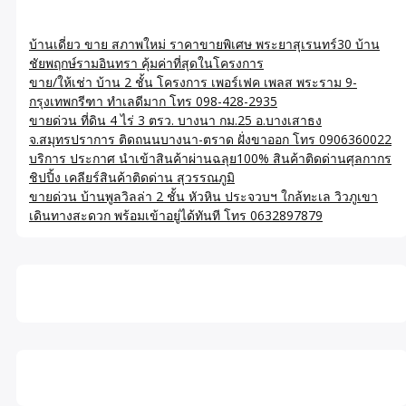
บ้านเดี่ยว ขาย สภาพใหม่ ราคาขายพิเศษ พระยาสุเรนทร์30 บ้าน
ชัยพฤกษ์รามอินทรา คุ้มค่าที่สุดในโครงการ
ขาย/ให้เช่า บ้าน 2 ชั้น โครงการ เพอร์เฟค เพลส พระราม 9-
กรุงเทพกรีฑา ทำเลดีมาก โทร 098-428-2935
ขายด่วน ที่ดิน 4 ไร่ 3 ตรว. บางนา กม.25 อ.บางเสาธง
จ.สมุทรปราการ ติดถนนบางนา-ตราด ฝั่งขาออก โทร 0906360022
บริการ ประกาศ นำเข้าสินค้าผ่านฉลุย100% สินค้าติดด่านศุลกากร
ชิปปิ้ง เคลียร์สินค้าติดด่าน สุวรรณภูมิ
ขายด่วน บ้านพูลวิลล่า 2 ชั้น หัวหิน ประจวบฯ ใกล้ทะเล วิวภูเขา
เดินทางสะดวก พร้อมเข้าอยู่ได้ทันที โทร 0632897879