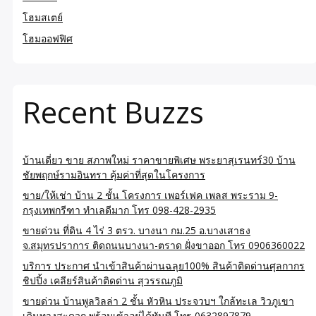
โฮมสเตย์
โฮมออฟฟิศ
Recent Buzzs
บ้านเดี่ยว ขาย สภาพใหม่ ราคาขายพิเศษ พระยาสุเรนทร์30 บ้าน
ชัยพฤกษ์รามอินทรา คุ้มค่าที่สุดในโครงการ
ขาย/ให้เช่า บ้าน 2 ชั้น โครงการ เพอร์เฟค เพลส พระราม 9-
กรุงเทพกรีฑา ทำเลดีมาก โทร 098-428-2935
ขายด่วน ที่ดิน 4 ไร่ 3 ตรว. บางนา กม.25 อ.บางเสาธง
จ.สมุทรปราการ ติดถนนบางนา-ตราด ฝั่งขาออก โทร 0906360022
บริการ ประกาศ นำเข้าสินค้าผ่านฉลุย100% สินค้าติดด่านศุลกากร
ชิปปิ้ง เคลียร์สินค้าติดด่าน สุวรรณภูมิ
ขายด่วน บ้านพูลวิลล่า 2 ชั้น หัวหิน ประจวบฯ ใกล้ทะเล วิวภูเขา
เดินทางสะดวก พร้อมเข้าอยู่ได้ทันที โทร 0632897879