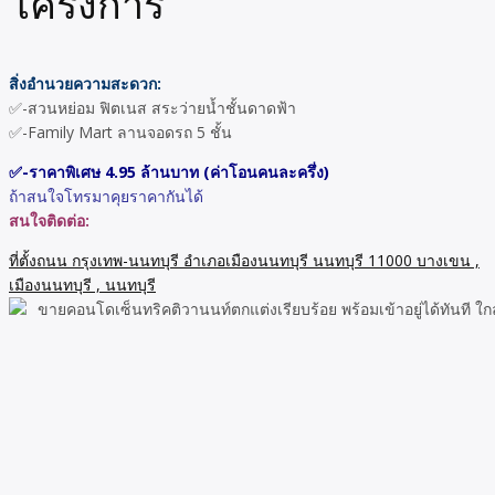
โครงการ
สิ่งอํานวยความสะดวก:
✅-สวนหย่อม ฟิตเนส สระว่ายนํ้าชั้นดาดฟ้า
✅-Family Mart ลานจอดรถ 5 ชั้น
✅-ราคาพิเศษ 4.95 ล้านบาท (ค่าโอนคนละครึ่ง)
ถ้าสนใจโทรมาคุยราคากันได้
สนใจติดต่อ:
ที่ตั้งถนน กรุงเทพ-นนทบุรี อำเภอเมืองนนทบุรี นนทบุรี 11000 บางเขน ,
เมืองนนทบุรี , นนทบุรี