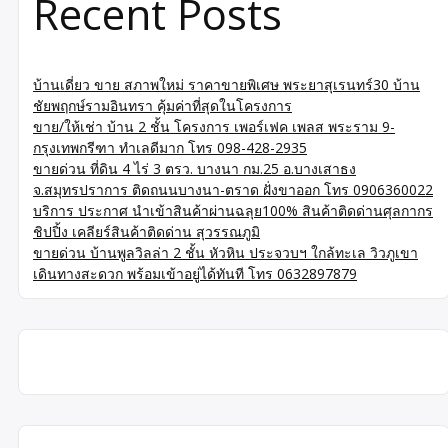
Recent Posts
บ้านเดี่ยว ขาย สภาพใหม่ ราคาขายพิเศษ พระยาสุเรนทร์30 บ้าน
ชัยพฤกษ์รามอินทรา คุ้มค่าที่สุดในโครงการ
ขาย/ให้เช่า บ้าน 2 ชั้น โครงการ เพอร์เฟค เพลส พระราม 9-
กรุงเทพกรีฑา ทำเลดีมาก โทร 098-428-2935
ขายด่วน ที่ดิน 4 ไร่ 3 ตรว. บางนา กม.25 อ.บางเสาธง
จ.สมุทรปราการ ติดถนนบางนา-ตราด ฝั่งขาออก โทร 0906360022
บริการ ประกาศ นำเข้าสินค้าผ่านฉลุย100% สินค้าติดด่านศุลกากร
ชิปปิ้ง เคลียร์สินค้าติดด่าน สุวรรณภูมิ
ขายด่วน บ้านพูลวิลล่า 2 ชั้น หัวหิน ประจวบฯ ใกล้ทะเล วิวภูเขา
เดินทางสะดวก พร้อมเข้าอยู่ได้ทันที โทร 0632897879