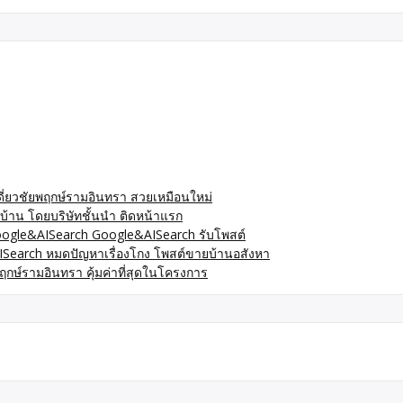
ดี่ยวชัยพฤกษ์รามอินทรา สวยเหมือนใหม่
้าน โดยบริษัทชั้นนำ ติดหน้าแรก
oogle&AISearch Google&AISearch รับโพสต์
ISearch หมดปัญหาเรื่องโกง โพสต์ขายบ้านอสังหา
กษ์รามอินทรา คุ้มค่าที่สุดในโครงการ