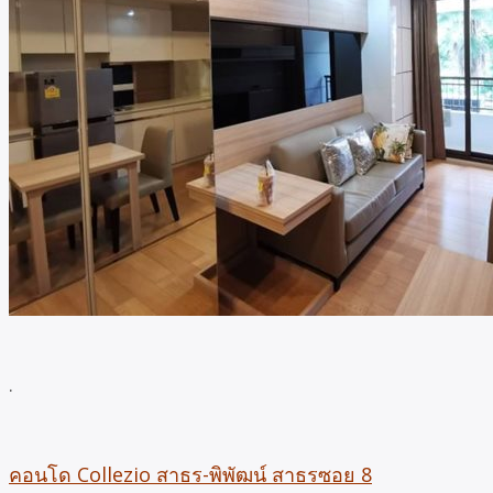
.
คอนโด Collezio สาธร-พิพัฒน์ สาธรซอย 8