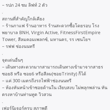
– รปภ 24 ชม ลิฟท์ 2 ตัว
.
สถานที่สำคัญใกล้เคียง
– ร้านกาแฟ ร้านอาหาร ร้านสะดวกซื้อโดยรอบ โรง
พยาบาล BNH, Virgin Active, FitnessFirstEmpire
Tower, สีลมคอมเพลกซ์, มหานคร, รร เซนโยฯ
– รฟฟ ช่องนนทรี
.
จุดเด่นอื่นๆ
– เดินทางสะดวกมากสามารถเดินทางเข้ามาจากสาธร
ซอย8 หรือ ซอย6 หรือสีลม(ซอยTrinity) ก็ได้
– แค่ 300 เมตรถึงรถไฟฟ้าช่องนนทรี
– ห้องหันหน้าเข้าซอยด้านใน เงียบสงบ ไม่พลุกพล่าน หัน
ตรงหาบ้านท่านทูต วิวสวน
.
เฟอร์นิเจอร์ครบ สภาพดี