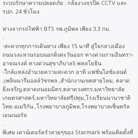
ระบบรักษาความปลอดภัย : กล้องวงจรปิด CCTV และ
รปภ. 24 ชั่วโมง
.
ห่างจากรถไฟฟ้า BTS รพ.ภูมิพล เพียง 3.3 กม.
.
-สะดวกทุกการเดินทาง เพียง 15 นาที สู่ใจกลางเมือง
ถนนวงแหวนรอบนอกฝั่งตะวันออก ทางด่วนรามอินทรา-
อาจณรงค์ ทางด่วนสุขาภิบาล5 พหลโยธิน
-ใกล้แหล่งอำนวยความสะดวก อาทิ แฟชั่นไอซ์แลนด์
,เพลินนารี่มอลล์วัชรพล ,สำนักงานเขตสายไหม, ตลาด
ยิ่งเจริญ,ตลาดถนอมมิตร,ตลาดวงศกร,มหาวิทยาลัย
เกษตรศาสตร์,มหาวิทยาลัยศรีปทุม,โรงเรียนนานาชาติ
ไทย-อเมริกัน ,โรงพยาบาลภูมิพล,โรงพยาบาลเซ็นทรัล
เยนเนอรัล
.
พิเศษ เคาน์เตอร์ครัวสวยๆของ Starmark พร้อมติดตั้งที่