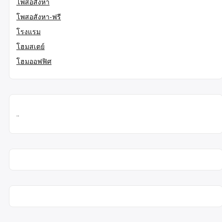
โพสอสังหา
โพสอสังหา-ฟรี
โรงแรม
โฮมสเตย์
โฮมออฟฟิศ
..