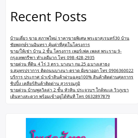
Recent Posts
บ้านเดี่ยว ขาย สภาพใหม่ ราคาขายพิเศษ พระยาสุเรนทร์30 บ้าน
ชัยพฤกษ์รามอินทรา คุ้มค่าที่สุดในโครงการ
ขาย/ให้เช่า บ้าน 2 ชั้น โครงการ เพอร์เฟค เพลส พระราม 9-
กรุงเทพกรีฑา ทำเลดีมาก โทร 098-428-2935
ขายด่วน ที่ดิน 4 ไร่ 3 ตรว. บางนา กม.25 อ.บางเสาธง
จ.สมุทรปราการ ติดถนนบางนา-ตราด ฝั่งขาออก โทร 0906360022
บริการ ประกาศ นำเข้าสินค้าผ่านฉลุย100% สินค้าติดด่านศุลกากร
ชิปปิ้ง เคลียร์สินค้าติดด่าน สุวรรณภูมิ
ขายด่วน บ้านพูลวิลล่า 2 ชั้น หัวหิน ประจวบฯ ใกล้ทะเล วิวภูเขา
เดินทางสะดวก พร้อมเข้าอยู่ได้ทันที โทร 0632897879