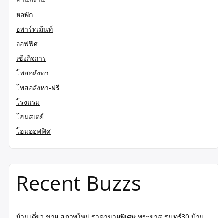
หอพัก
อพาร์ทเม้นท์
ออฟฟิศ
เซ้งกิจการ
โพสอสังหา
โพสอสังหา-ฟรี
โรงแรม
โฮมสเตย์
โฮมออฟฟิศ
Recent Buzzs
บ้านเดี่ยว ขาย สภาพใหม่ ราคาขายพิเศษ พระยาสุเรนทร์30 บ้าน