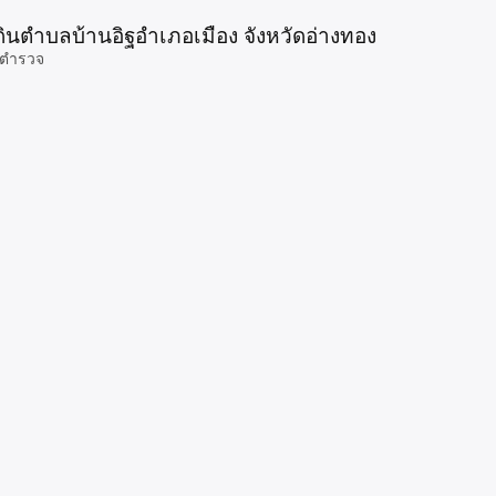
ดินตำบลบ้านอิฐอำเภอเมือง จังหวัดอ่างทอง