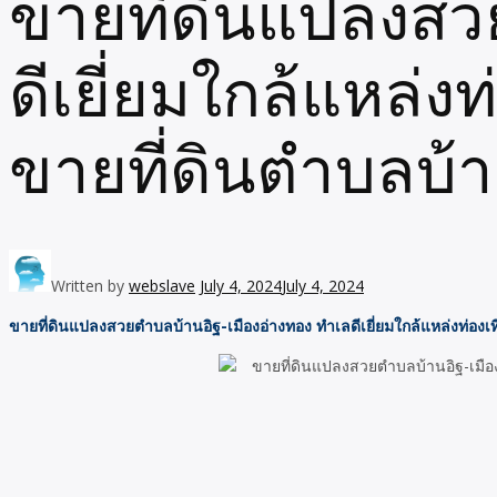
ขายที่ดินแปลงสว
ดีเยี่ยมใกล้แหล่ง
ขายที่ดินตำบลบ้า
Written by
webslave
July 4, 2024
July 4, 2024
ขายที่ดินแปลงสวยตำบลบ้านอิฐ-เมืองอ่างทอง ทำเลดีเยี่ยมใกล้แหล่งท่องเที