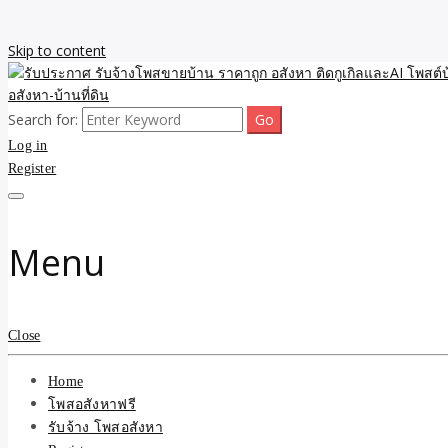
Skip to content
Search for:
รับจ้างโพสขายบ้าน ราคาถูก ประกาศ ขายอสังหา โฆษณา ไม่มีค่านายหน้
รับประกาศ รับจ้างโพสขายบ้
Log in
Register
รับจ้าง โพสอสังหา.com บร
ที่ดิน ไม่มีค่านายหน้า โดย 
Menu
Close
Home
โพสอสังหาฟรี
รับจ้าง โพสอสังหา