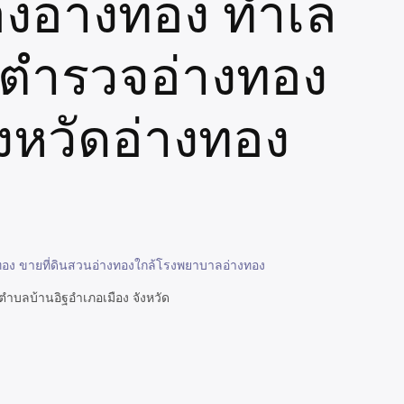
องอ่างทอง ทำเล
านีตำรวจอ่างทอง
งหวัดอ่างทอง
งทอง ขายที่ดินสวนอ่างทองใกล้โรงพยาบาลอ่างทอง