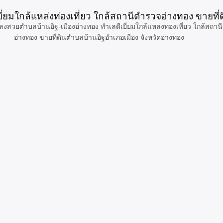
่ยมใกล้แหล่งท่องเที่ยว ใกล้สถานีตำรวจอ่างทอง ขายที่