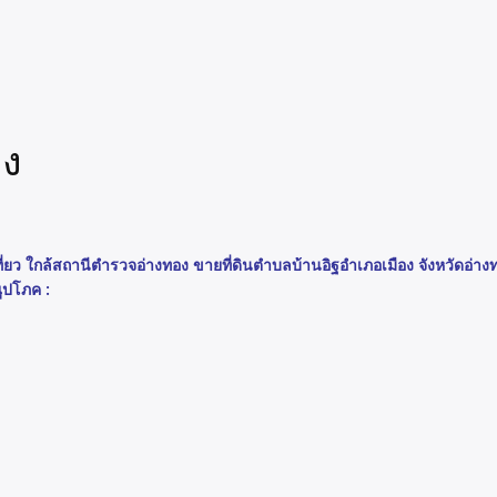
อง
เที่ยว ใกล้สถานีตำรวจอ่างทอง ขายที่ดินตำบลบ้านอิฐอำเภอเมือง จังหวัดอ
ูปโภค :