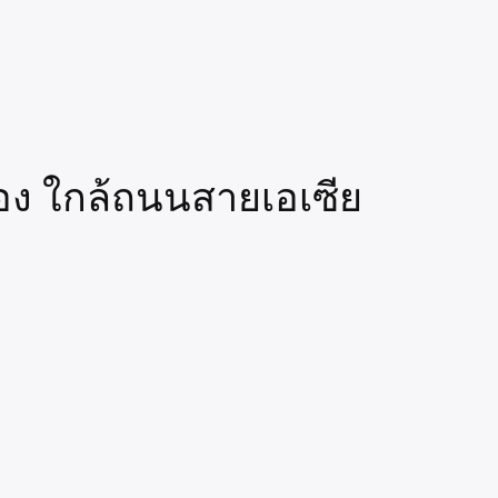
ทอง ใกล้ถนนสายเอเซีย