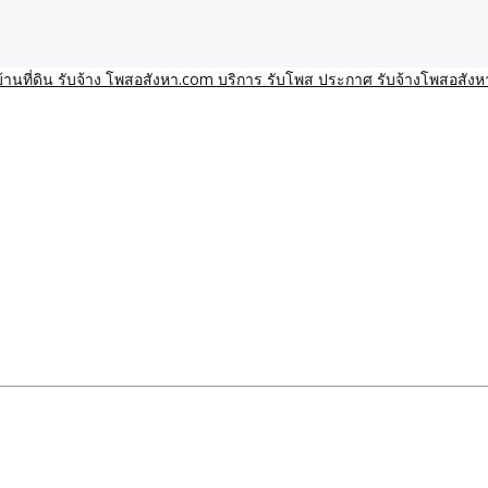
า โพสอสังหา รับจ้างโพสขายบ้านบริการ รับจ้างโพสอสังหา ราคาถูก ขาย
าน ราคาถูก อสังหา ติดกูเกิ
ิการ รับโพส ประกาศ รับจ้า
ทีมงาน รับจ้างโพสต์อสังหา-บ