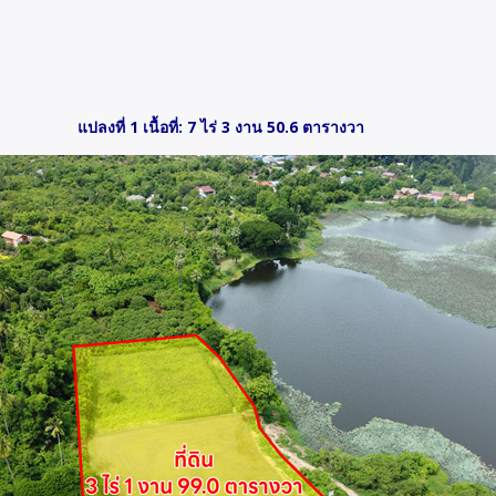
แปลงที่ 1 เนื้อที่: 7 ไร่ 3 งาน 50.6 ตารางวา