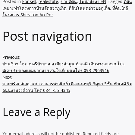
Posted in
For sell
,
realestate
,
ขายที่ดิน
,
โพสอสังหา-ฟรี
Tagged
ที่ดิน
เหมาะทำโครงการบ้านจัดสรรภูเก็ต
,
ที่ดินโฉนดอ่าวปอภูเก็ต
,
ที่ดินใกล้
โครงการ Sheraton Ao Por
Post navigation
Previous:
ปานชีวา โฮม ต.ศรีบัวบาล อ.เมืองลำพูน ทำเลดี เดินทางสะดวก โปร
พิเศษ รับของแถมมากมาย สนใจเยี่ยมชมโทร 093-2963916
Next:
ขายพร้อมสัญญาเช่า อาคารพาณิชย์ เมืองนนทบุรี 3คูหา 5ชั้น ทำเลดี ริม
ถนนงามวงศ์วาน โทร 084-755-4345
Leave a Reply
Your email address will not be published.
Required fields are