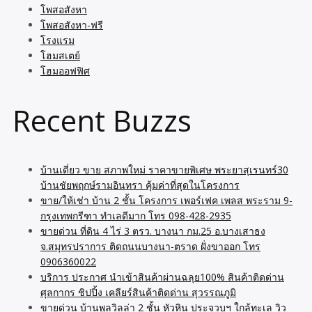
โพสอสังหา
โพสอสังหา-ฟรี
โรงแรม
โฮมสเตย์
โฮมออฟฟิศ
Recent Buzzs
บ้านเดี่ยว ขาย สภาพใหม่ ราคาขายพิเศษ พระยาสุเรนทร์30
บ้านชัยพฤกษ์รามอินทรา คุ้มค่าที่สุดในโครงการ
ขาย/ให้เช่า บ้าน 2 ชั้น โครงการ เพอร์เฟค เพลส พระราม 9-
กรุงเทพกรีฑา ทำเลดีมาก โทร 098-428-2935
ขายด่วน ที่ดิน 4 ไร่ 3 ตรว. บางนา กม.25 อ.บางเสาธง
จ.สมุทรปราการ ติดถนนบางนา-ตราด ฝั่งขาออก โทร
0906360022
บริการ ประกาศ นำเข้าสินค้าผ่านฉลุย100% สินค้าติดด่าน
ศุลกากร ชิปปิ้ง เคลียร์สินค้าติดด่าน สุวรรณภูมิ
ขายด่วน บ้านพูลวิลล่า 2 ชั้น หัวหิน ประจวบฯ ใกล้ทะเล วิว