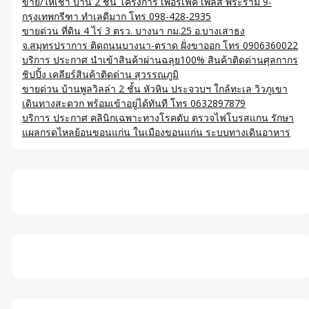
ขาย/ให้เช่า บ้าน 2 ชั้น โครงการ เพอร์เฟค เพลส พระราม 9-
กรุงเทพกรีฑา ทำเลดีมาก โทร 098-428-2935
ขายด่วน ที่ดิน 4 ไร่ 3 ตรว. บางนา กม.25 อ.บางเสาธง
จ.สมุทรปราการ ติดถนนบางนา-ตราด ฝั่งขาออก โทร 0906360022
บริการ ประกาศ นำเข้าสินค้าผ่านฉลุย100% สินค้าติดด่านศุลกากร
ชิปปิ้ง เคลียร์สินค้าติดด่าน สุวรรณภูมิ
ขายด่วน บ้านพูลวิลล่า 2 ชั้น หัวหิน ประจวบฯ ใกล้ทะเล วิวภูเขา
เดินทางสะดวก พร้อมเข้าอยู่ได้ทันที โทร 0632897879
บริการ ประกาศ คลินิกเฉพาะทางโรคตับ ตรวจไฟโบรสแกน รักษา
แผลกรดไหลย้อนขอนแก่น ในเมืองขอนแก่น ระบบทางเดินอาหาร