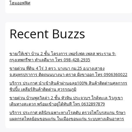
โฮมออฟฟิศ
Recent Buzzs
ขาย/ให้เช่า บ้าน 2 ชั้น โครงการ เพอร์เฟค เพลส พระราม 9-
กรุงเทพกรีฑา ทำเลดีมาก โทร 098-428-2935
ขายด่วน ที่ดิน 4 ไร่ 3 ตรว. บางนา กม.25 อ.บางเสาธง
จ.สมุทรปราการ ติดถนนบางนา-ตราด ฝั่งขาออก โทร 0906360022
บริการ ประกาศ นำเข้าสินค้าผ่านฉลุย100% สินค้าติดด่านศุลกากร
ชิปปิ้ง เคลียร์สินค้าติดด่าน สุวรรณภูมิ
ขายด่วน บ้านพูลวิลล่า 2 ชั้น หัวหิน ประจวบฯ ใกล้ทะเล วิวภูเขา
เดินทางสะดวก พร้อมเข้าอยู่ได้ทันที โทร 0632897879
บริการ ประกาศ คลินิกเฉพาะทางโรคตับ ตรวจไฟโบรสแกน รักษา
แผลกรดไหลย้อนขอนแก่น ในเมืองขอนแก่น ระบบทางเดินอาหาร