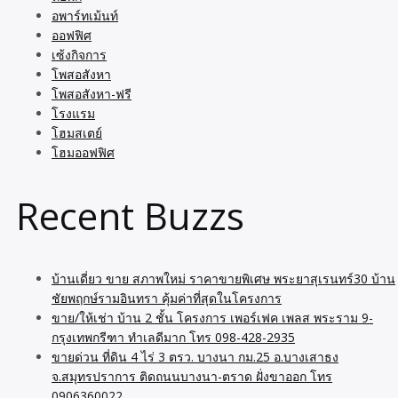
อพาร์ทเม้นท์
ออฟฟิศ
เซ้งกิจการ
โพสอสังหา
โพสอสังหา-ฟรี
โรงแรม
โฮมสเตย์
โฮมออฟฟิศ
Recent Buzzs
บ้านเดี่ยว ขาย สภาพใหม่ ราคาขายพิเศษ พระยาสุเรนทร์30 บ้าน
ชัยพฤกษ์รามอินทรา คุ้มค่าที่สุดในโครงการ
ขาย/ให้เช่า บ้าน 2 ชั้น โครงการ เพอร์เฟค เพลส พระราม 9-
กรุงเทพกรีฑา ทำเลดีมาก โทร 098-428-2935
ขายด่วน ที่ดิน 4 ไร่ 3 ตรว. บางนา กม.25 อ.บางเสาธง
จ.สมุทรปราการ ติดถนนบางนา-ตราด ฝั่งขาออก โทร
0906360022