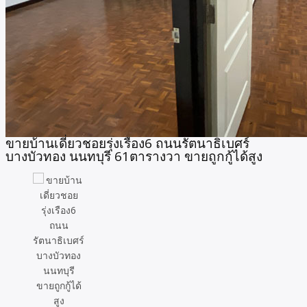
ขายบ้านเดี่ยวชอยรุ่งเรือง6 ถนนรัตนาธิเบศร์
บางบัวทอง นนทบุรี 61ตารางวา ขายถูกกู้ได้สูง