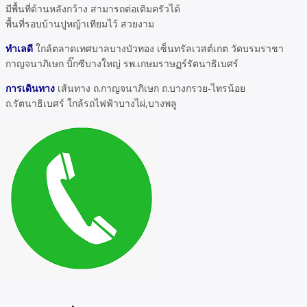
มีพื้นที่ด้านหลังกว้าง สามารถต่อเติมครัวได้
พื้นที่รอบบ้านปูหญ้าเทียมไว้ สวยงาม
ทำเลดี
ใกล้ตลาดเทศบาลบางบัวทอง เซ็นทรัลเวสต์เกต วัดบรมราชา
กาญจนาภิเษก บิ๊กซีบางใหญ่ รพ.เกษมราษฏร์รัตนาธิเบศร์
การเดินทาง
เส้นทาง ถ.กาญจนาภิเษก ถ.บางกรวย-ไทรน้อย
ถ.รัตนาธิเบศร์ ใกล้รถไฟฟ้าบางไผ่,บางพลู