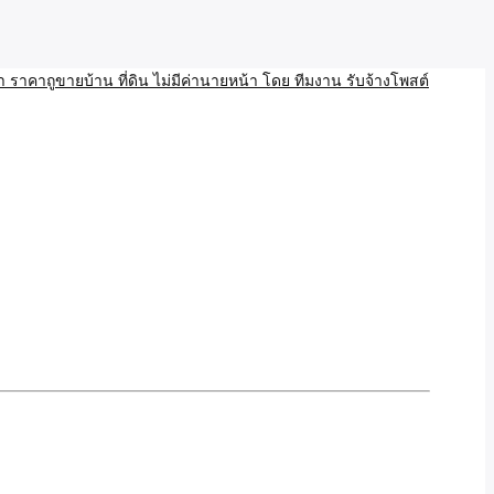
บ้าน ขายที่ดิน เว็บประกาศ โพส โฆษณา ลงประกาศฟรี
ลและAI โพสต์บ้านที่ดิน
งโพสอสังหา ราคาถูขายบ้าน
้านที่ดิน