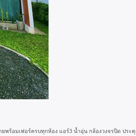
ขายพร้อมเฟอร์ครบทุกห้อง แอร์3 น้ำอุ่น กล้องวงจรปิด ประ