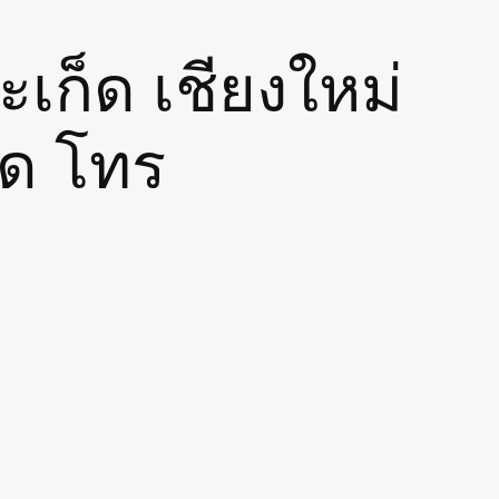
เก็ด เชียงใหม่
าด โทร