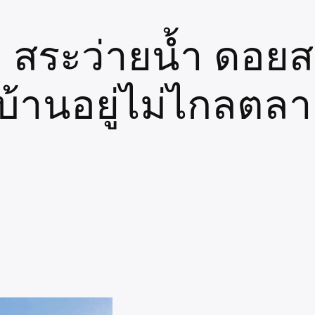
า สระว่ายน้ำ ดอยสะ
บ้านอยู่ไม่ไกลตล