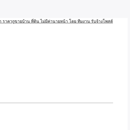
บ้าน ขายที่ดิน เว็บประกาศ โพส โฆษณา ลงประกาศฟรี
ลและAI โพสต์บ้านที่ดิน
งโพสอสังหา ราคาถูขายบ้าน
้านที่ดิน