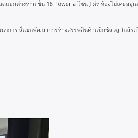
ดแยกต่างหาก ชั้น 18 Tower a โซน J ค่ะ ห้องไม่เคยอยู่เ
ฒนาการ สี่แยกพัฒนาการห้างสรรพสินค้าแม็กซ์แวลู ใกล้ร