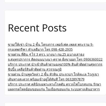
Recent Posts
ขาย/ให้เช่า บ้าน 2 ชั้น โครงการ เพอร์เฟค เพลส พระราม 9-
กรุงเทพกรีฑา ทำเลดีมาก โทร 098-428-2935
ขายด่วน ที่ดิน 4 ไร่ 3 ตรว. บางนา กม.25 อ.บางเสาธง
จ.สมุทรปราการ ติดถนนบางนา-ตราด ฝั่งขาออก โทร 0906360022
บริการ ประกาศ นำเข้าสินค้าผ่านฉลุย100% สินค้าติดด่านศุลกากร
ชิปปิ้ง เคลียร์สินค้าติดด่าน สุวรรณภูมิ
ขายด่วน บ้านพูลวิลล่า 2 ชั้น หัวหิน ประจวบฯ ใกล้ทะเล วิวภูเขา
เดินทางสะดวก พร้อมเข้าอยู่ได้ทันที โทร 0632897879
บริการ ประกาศ คลินิกเฉพาะทางโรคตับ ตรวจไฟโบรสแกน รักษา
แผลกรดไหลย้อนขอนแก่น ในเมืองขอนแก่น ระบบทางเดินอาหาร