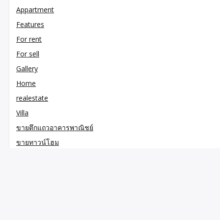
Appartment
Features
For rent
For sell
Gallery
Home
realestate
Villa
ขายตึกแถวอาคารพาณิชย์
ขายทาวน์โฮม
ขายที่ดิน
ขายที่ดินราคาถูก
ขายโรงงาน
คอนโด
ตึกแถว-อาคารพาณิชย์