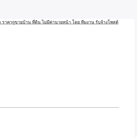
บ้าน ขายที่ดิน เว็บประกาศ โพส โฆษณา ลงประกาศฟรี
ลและAI โพสต์บ้านที่ดิน
งโพสอสังหา ราคาถูขายบ้าน
้านที่ดิน