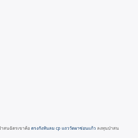
าสนฉัตรเขาค้อ
ตรงกังหันลม cp แถววัดผาซ่อนแก้ว
ลงทุนป่าสน