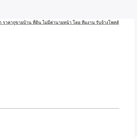
บ้าน ขายที่ดิน เว็บประกาศ โพส โฆษณา ลงประกาศฟรี
ลและAI โพสต์บ้านที่ดิน
งโพสอสังหา ราคาถูขายบ้าน
้านที่ดิน