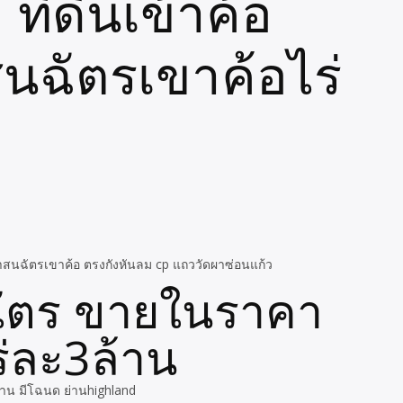
ที่ดินเข้าค้อ
นฉัตรเขาค้อไร่
าสนฉัตรเขาค้อ ตรงกังหันลม cp แถววัดผาซ่อนแก้ว
นฉัตร ขายในราคา
ร่ละ3ล้าน