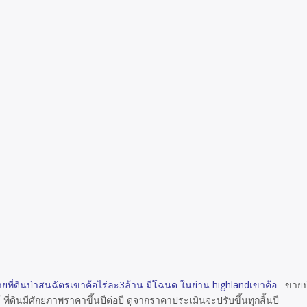
ขายที่ดินป่าสนฉัตรเขาค้อไร่ละ3ล้าน มีโฉนด ในย่าน highlandเขาค้อ
ขายป่
่ดินมีศักยภาพราคาขึ้นปีต่อปี ดูจากราคาประเมินจะปรับขึ้นทุกสิ้นปี