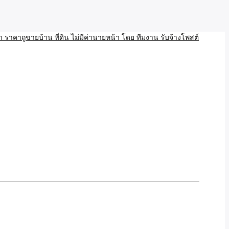
บ้าน ขายที่ดิน เว็บประกาศ โพส โฆษณา ลงประกาศฟรี
ลและAI โพสต์บ้านที่ดิน
งโพสอสังหา ราคาถูขายบ้าน
้านที่ดิน