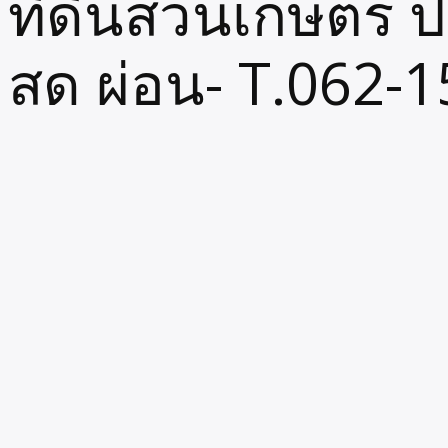
ที่ดินสวนเกษตร 
สด ผ่อน- T.062-
Written by
March 26, 2025
ที่ดินสวนเกษตรปลายนาร่วมฤดีคลอง11_หนองเสือ-สด_ผ่อน-
T.062-1574449
+++++++++++++
200.วา – 590,000.฿
ผ่อน 40.งวด-ฟรีดอก
( มีดาวน์ 10 % )
+++++++++++++
1 ไร่ 750,000.฿.-สด
+++++++++++++
น้ำไฟ-ผ่าน-มีลำรางแหล่งน้ำเพื่อเพาะปลูก
อยากได้ที่ดินไว้เกษียณ