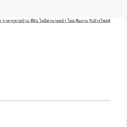
บ้าน ขายที่ดิน เว็บประกาศ โพส โฆษณา ลงประกาศฟรี
ลและAI โพสต์บ้านที่ดิน
งโพสอสังหา ราคาถูขายบ้าน
้านที่ดิน