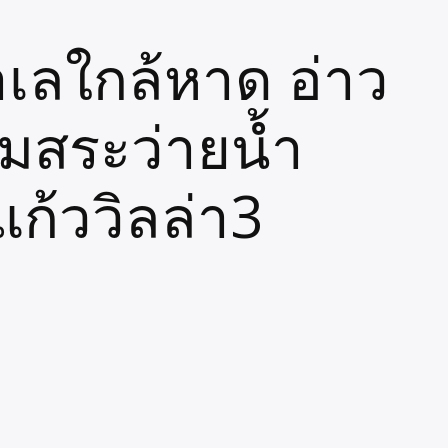
ำเลใกล้หาด อ่าว
อมสระว่ายน้ำ
ก้ววิลล่า3